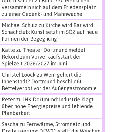
Ulrich Sander
zu
Rund 350 Menschen
versammeln sich auf dem Friedensplatz
zu einer Gedenk- und Mahnwache
Michael Schulz
zu
Kirche wird Bar wird
Schachclub: Kunst setzt im SÖZ auf neue
Formen der Begegnung
Katte
zu
Theater Dortmund meldet
Rekord zum Vorverkaufsstart der
Spielzeit 2026/2027 im Juni
Christel Loock
zu
Wem gehört die
Innenstadt? Dortmund beschließt
Bettelverbot vor der Außengastronomie
Peter
zu
IHK Dortmund: Industrie klagt
über hohe Energiepreise und fehlende
Planbarkeit
Sascha
zu
Fernwärme, Stromnetz und
Digitalisierung: DEW21 stellt die Weichen