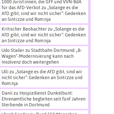
1000 Jurist:innen, die GFF und VVN-BdA
für das AfD-Verbot
zu
„Solange es die
AfD gibt, sind wir nicht sicher“: Gedenken
an Sinti:zze und Rom:nja
Kritischer Beobachter
zu
„Solange es die
AfD gibt, sind wir nicht sicher“: Gedenken
an Sinti:zze und Rom:nja
Udo Stailer
zu
Stadtbahn Dortmund: „B-
Wagen“-Modernisierung kann nach
Insolvenz doch weitergehen
Ulli
zu
„Solange es die AfD gibt, sind wir
nicht sicher“: Gedenken an Sinti:zze und
Rom:nja
Danii
zu
Hospizdienst Dunkelbunt:
Ehrenamtliche begleiten seit fünf Jahren
Sterbende in Dortmund