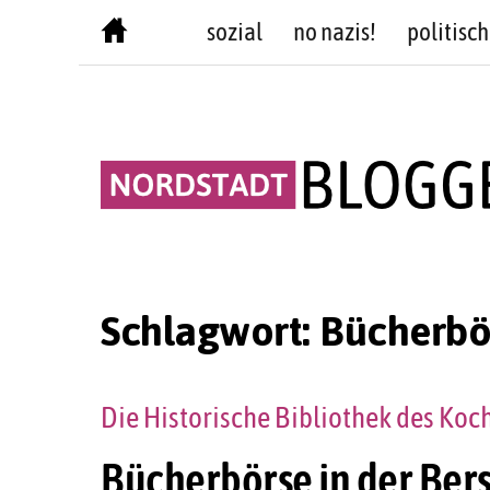
Skip
sozial
no nazis!
politisch
to
content
Schlagwort:
Bücherbö
Die Historische Bibliothek des Ko
Bücherbörse in der Bers