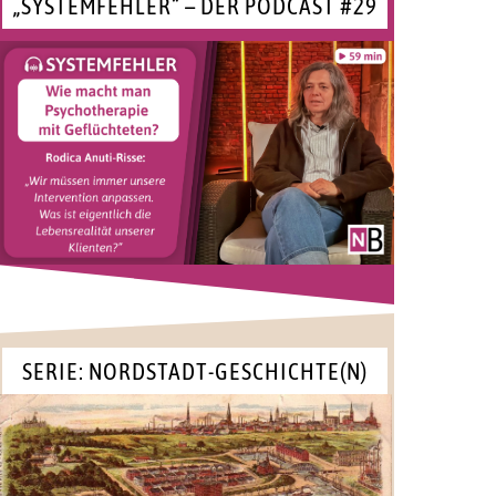
„SYSTEMFEHLER“ – DER PODCAST #29
SERIE: NORDSTADT-GESCHICHTE(N)