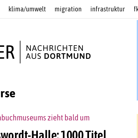
klima/umwelt
migration
infrastruktur
f
rse
chbuchmuseums zieht bald um
wordt-Halle: 1000 Titel