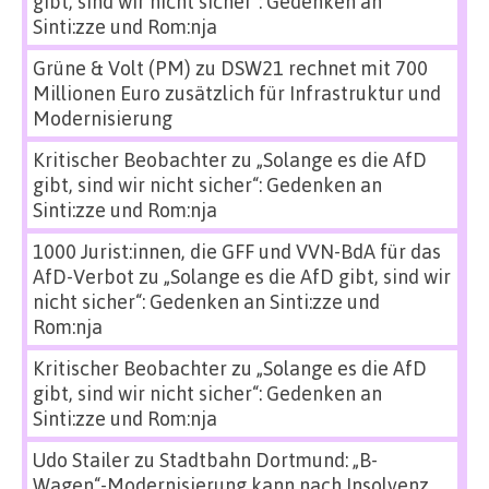
gibt, sind wir nicht sicher“: Gedenken an
Sinti:zze und Rom:nja
Grüne & Volt (PM)
zu
DSW21 rechnet mit 700
Millionen Euro zusätzlich für Infrastruktur und
Modernisierung
Kritischer Beobachter
zu
„Solange es die AfD
gibt, sind wir nicht sicher“: Gedenken an
Sinti:zze und Rom:nja
1000 Jurist:innen, die GFF und VVN-BdA für das
AfD-Verbot
zu
„Solange es die AfD gibt, sind wir
nicht sicher“: Gedenken an Sinti:zze und
Rom:nja
Kritischer Beobachter
zu
„Solange es die AfD
gibt, sind wir nicht sicher“: Gedenken an
Sinti:zze und Rom:nja
Udo Stailer
zu
Stadtbahn Dortmund: „B-
Wagen“-Modernisierung kann nach Insolvenz