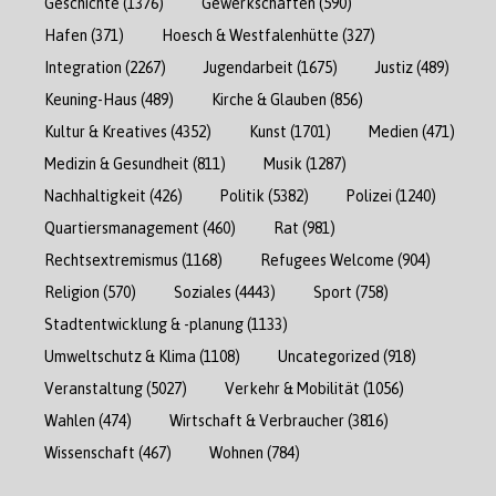
Geschichte
(1376)
Gewerkschaften
(590)
Hafen
(371)
Hoesch & Westfalenhütte
(327)
Integration
(2267)
Jugendarbeit
(1675)
Justiz
(489)
Keuning-Haus
(489)
Kirche & Glauben
(856)
Kultur & Kreatives
(4352)
Kunst
(1701)
Medien
(471)
Medizin & Gesundheit
(811)
Musik
(1287)
Nachhaltigkeit
(426)
Politik
(5382)
Polizei
(1240)
Quartiersmanagement
(460)
Rat
(981)
Rechtsextremismus
(1168)
Refugees Welcome
(904)
Religion
(570)
Soziales
(4443)
Sport
(758)
Stadtentwicklung & -planung
(1133)
Umweltschutz & Klima
(1108)
Uncategorized
(918)
Veranstaltung
(5027)
Verkehr & Mobilität
(1056)
Wahlen
(474)
Wirtschaft & Verbraucher
(3816)
Wissenschaft
(467)
Wohnen
(784)