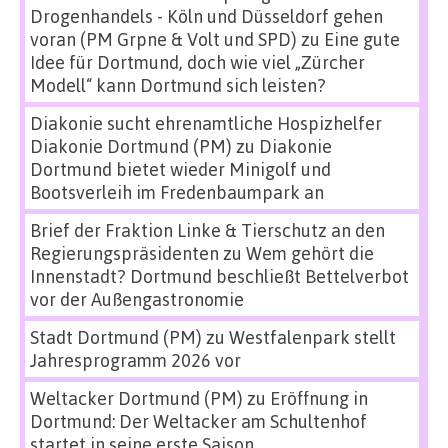
Drogenhandels - Köln und Düsseldorf gehen
voran (PM Grpne & Volt und SPD)
zu
Eine gute
Idee für Dortmund, doch wie viel „Zürcher
Modell“ kann Dortmund sich leisten?
Diakonie sucht ehrenamtliche Hospizhelfer
Diakonie Dortmund (PM)
zu
Diakonie
Dortmund bietet wieder Minigolf und
Bootsverleih im Fredenbaumpark an
Brief der Fraktion Linke & Tierschutz an den
Regierungspräsidenten
zu
Wem gehört die
Innenstadt? Dortmund beschließt Bettelverbot
vor der Außengastronomie
Stadt Dortmund (PM)
zu
Westfalenpark stellt
Jahresprogramm 2026 vor
Weltacker Dortmund (PM)
zu
Eröffnung in
Dortmund: Der Weltacker am Schultenhof
startet in seine erste Saison