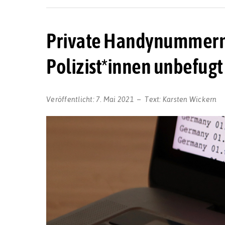
Private Handynummern
Polizist*innen unbefugt
Veröffentlicht:
7. Mai 2021
Text:
Karsten Wickern