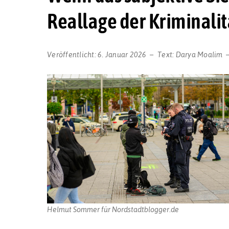
Reallage der Kriminali
Veröffentlicht:
6. Januar 2026
Text:
Darya Moalim
Helmut Sommer für Nordstadtblogger.de