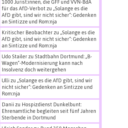
1000 Jurist:innen, die GFF und VVN-BdA
für das AfD-Verbot
zu
„Solange es die
AfD gibt, sind wir nicht sicher“: Gedenken
an Sinti:zze und Rom:nja
Kritischer Beobachter
zu
„Solange es die
AfD gibt, sind wir nicht sicher“: Gedenken
an Sinti:zze und Rom:nja
Udo Stailer
zu
Stadtbahn Dortmund: „B-
Wagen“-Modernisierung kann nach
Insolvenz doch weitergehen
Ulli
zu
„Solange es die AfD gibt, sind wir
nicht sicher“: Gedenken an Sinti:zze und
Rom:nja
Danii
zu
Hospizdienst Dunkelbunt:
Ehrenamtliche begleiten seit fünf Jahren
Sterbende in Dortmund