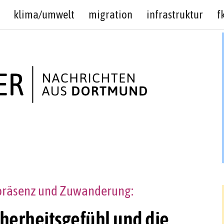
klima/umwelt
migration
infrastruktur
f
präsenz und Zuwanderung:
herheitsgefühl und die