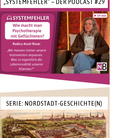
„SYSTEMFEHLER“ – DER PODCAST #29
SERIE: NORDSTADT-GESCHICHTE(N)