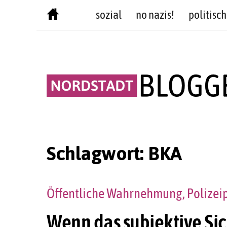
Skip
sozial
no nazis!
politisch
to
content
Schlagwort:
BKA
Öffentliche Wahrnehmung, Polizei
Wenn das subjektive Sic