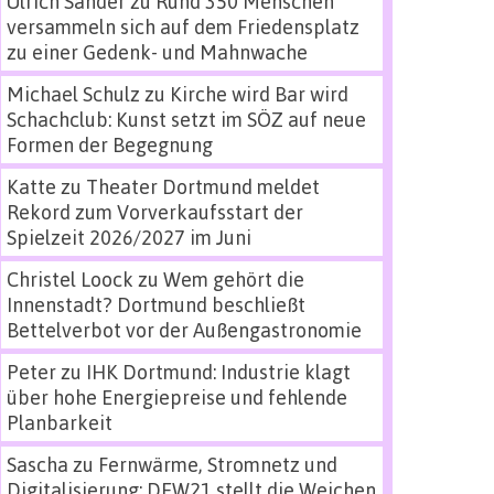
Ulrich Sander
zu
Rund 350 Menschen
versammeln sich auf dem Friedensplatz
zu einer Gedenk- und Mahnwache
Michael Schulz
zu
Kirche wird Bar wird
Schachclub: Kunst setzt im SÖZ auf neue
Formen der Begegnung
Katte
zu
Theater Dortmund meldet
Rekord zum Vorverkaufsstart der
Spielzeit 2026/2027 im Juni
Christel Loock
zu
Wem gehört die
Innenstadt? Dortmund beschließt
Bettelverbot vor der Außengastronomie
Peter
zu
IHK Dortmund: Industrie klagt
über hohe Energiepreise und fehlende
Planbarkeit
Sascha
zu
Fernwärme, Stromnetz und
Digitalisierung: DEW21 stellt die Weichen