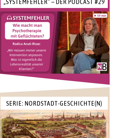
„SYSTEMFEHLER“ – DER PODCAST #29
SERIE: NORDSTADT-GESCHICHTE(N)