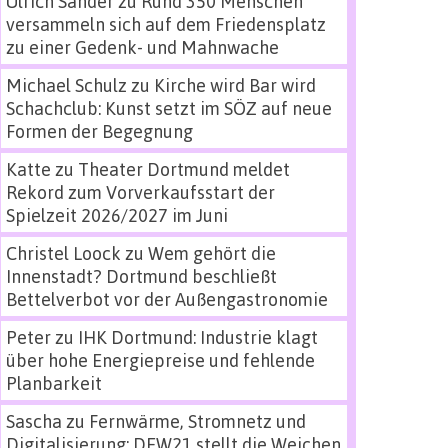
Ulrich Sander
zu
Rund 350 Menschen
versammeln sich auf dem Friedensplatz
zu einer Gedenk- und Mahnwache
Michael Schulz
zu
Kirche wird Bar wird
Schachclub: Kunst setzt im SÖZ auf neue
Formen der Begegnung
Katte
zu
Theater Dortmund meldet
Rekord zum Vorverkaufsstart der
Spielzeit 2026/2027 im Juni
Christel Loock
zu
Wem gehört die
Innenstadt? Dortmund beschließt
Bettelverbot vor der Außengastronomie
Peter
zu
IHK Dortmund: Industrie klagt
über hohe Energiepreise und fehlende
Planbarkeit
Sascha
zu
Fernwärme, Stromnetz und
Digitalisierung: DEW21 stellt die Weichen