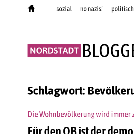
Skip
sozial
no nazis!
politisch
to
content
Schlagwort:
Bevölker
Die Wohnbevölkerung wird immer z
Für den OB ist der dem