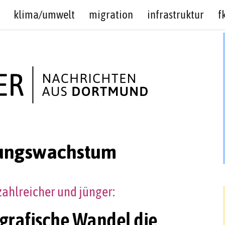
klima/umwelt
migration
infrastruktur
f
ungswachstum
ahlreicher und jünger:
ografische Wandel die