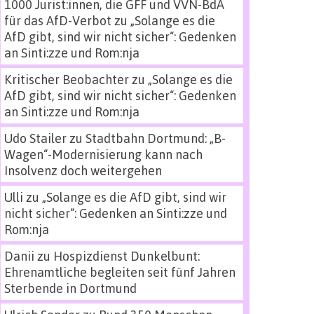
1000 Jurist:innen, die GFF und VVN-BdA
für das AfD-Verbot
zu
„Solange es die
AfD gibt, sind wir nicht sicher“: Gedenken
an Sinti:zze und Rom:nja
Kritischer Beobachter
zu
„Solange es die
AfD gibt, sind wir nicht sicher“: Gedenken
an Sinti:zze und Rom:nja
Udo Stailer
zu
Stadtbahn Dortmund: „B-
Wagen“-Modernisierung kann nach
Insolvenz doch weitergehen
Ulli
zu
„Solange es die AfD gibt, sind wir
nicht sicher“: Gedenken an Sinti:zze und
Rom:nja
Danii
zu
Hospizdienst Dunkelbunt:
Ehrenamtliche begleiten seit fünf Jahren
Sterbende in Dortmund