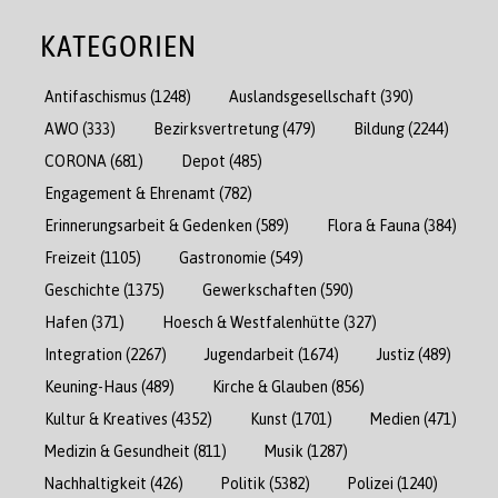
KATEGORIEN
Antifaschismus
(1248)
Auslandsgesellschaft
(390)
AWO
(333)
Bezirksvertretung
(479)
Bildung
(2244)
CORONA
(681)
Depot
(485)
Engagement & Ehrenamt
(782)
Erinnerungsarbeit & Gedenken
(589)
Flora & Fauna
(384)
Freizeit
(1105)
Gastronomie
(549)
Geschichte
(1375)
Gewerkschaften
(590)
Hafen
(371)
Hoesch & Westfalenhütte
(327)
Integration
(2267)
Jugendarbeit
(1674)
Justiz
(489)
Keuning-Haus
(489)
Kirche & Glauben
(856)
Kultur & Kreatives
(4352)
Kunst
(1701)
Medien
(471)
Medizin & Gesundheit
(811)
Musik
(1287)
Nachhaltigkeit
(426)
Politik
(5382)
Polizei
(1240)