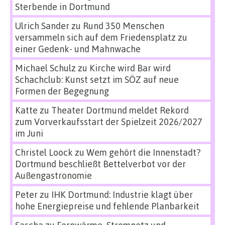
Sterbende in Dortmund
Ulrich Sander
zu
Rund 350 Menschen
versammeln sich auf dem Friedensplatz zu
einer Gedenk- und Mahnwache
Michael Schulz
zu
Kirche wird Bar wird
Schachclub: Kunst setzt im SÖZ auf neue
Formen der Begegnung
Katte
zu
Theater Dortmund meldet Rekord
zum Vorverkaufsstart der Spielzeit 2026/2027
im Juni
Christel Loock
zu
Wem gehört die Innenstadt?
Dortmund beschließt Bettelverbot vor der
Außengastronomie
Peter
zu
IHK Dortmund: Industrie klagt über
hohe Energiepreise und fehlende Planbarkeit
Sascha
zu
Fernwärme, Stromnetz und