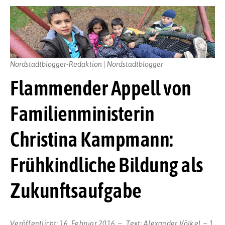
Nordstadtblogger-Redaktion | Nordstadtblogger
Flammender Appell von
Familienministerin
Christina Kampmann:
Frühkindliche Bildung als
Zukunftsaufgabe
Veröffentlicht:
16. Februar 2016
Text:
Alexander Völkel
1