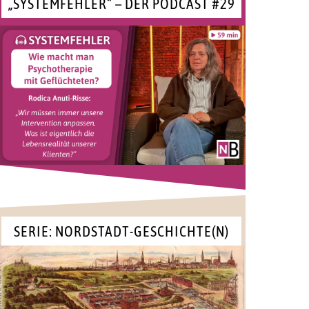
„SYSTEMFEHLER“ – DER PODCAST #29
SERIE: NORDSTADT-GESCHICHTE(N)