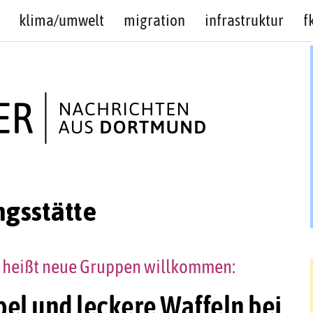
klima/umwelt
migration
infrastruktur
f
gsstätte
t heißt neue Gruppen willkommen:
bel und leckere Waffeln bei