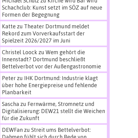
Michael Schulz
zu
Kirche wird Bar wird
Schachclub: Kunst setzt im SÖZ auf neue
Formen der Begegnung
Katte
zu
Theater Dortmund meldet
Rekord zum Vorverkaufsstart der
Spielzeit 2026/2027 im Juni
Christel Loock
zu
Wem gehört die
Innenstadt? Dortmund beschließt
Bettelverbot vor der Außengastronomie
Peter
zu
IHK Dortmund: Industrie klagt
über hohe Energiepreise und fehlende
Planbarkeit
Sascha
zu
Fernwärme, Stromnetz und
Digitalisierung: DEW21 stellt die Weichen
für die Zukunft
DEWFan
zu
Streit ums Bettelverbot:
Dahmen fühlt sich durch Rede von