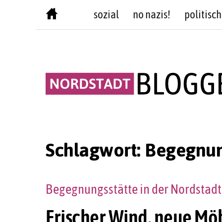
Skip
sozial
no nazis!
politisch
to
content
Schlagwort:
Begegnun
Begegnungsstätte in der Nordstad
Frischer Wind, neue Mö