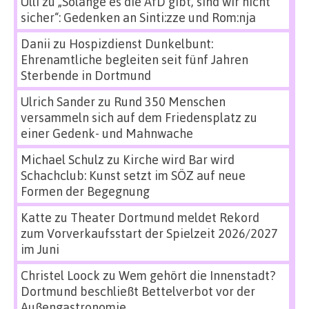
Ulli
zu
„Solange es die AfD gibt, sind wir nicht
sicher“: Gedenken an Sinti:zze und Rom:nja
Danii
zu
Hospizdienst Dunkelbunt:
Ehrenamtliche begleiten seit fünf Jahren
Sterbende in Dortmund
Ulrich Sander
zu
Rund 350 Menschen
versammeln sich auf dem Friedensplatz zu
einer Gedenk- und Mahnwache
Michael Schulz
zu
Kirche wird Bar wird
Schachclub: Kunst setzt im SÖZ auf neue
Formen der Begegnung
Katte
zu
Theater Dortmund meldet Rekord
zum Vorverkaufsstart der Spielzeit 2026/2027
im Juni
Christel Loock
zu
Wem gehört die Innenstadt?
Dortmund beschließt Bettelverbot vor der
Außengastronomie