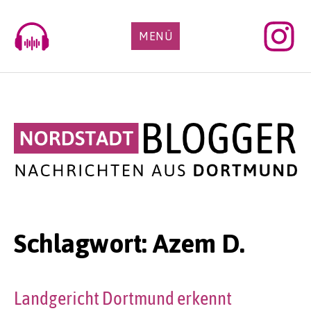
Skip
to
MENÜ
content
Schlagwort:
Azem D.
Landgericht Dortmund erkennt