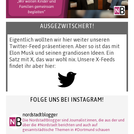
AUSGEZWITSCHERT!
Eigentlich wollten wir hier weiter unseren
Twitter-Feed präsentieren. Aber so ist das mit
Elon Musk und seinen grandiosen Ideen. Ein
Satz mit X, das war wohl nix. Unsere X-Feeds
findet ihr aber hier:
FOLGE UNS BEI INSTAGRAM!
nordstadtblogger
Die Nordstadtblogger sind Journalist:innen, die aus der und
über die #Nordstadt berichten und auch auf
gesamtstädtische Themen in #Dortmund schauen