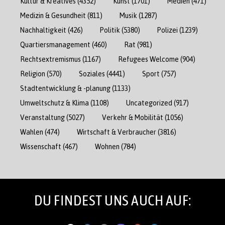
Kultur & Kreatives
(4352)
Kunst
(1701)
Medien
(471)
Medizin & Gesundheit
(811)
Musik
(1287)
Nachhaltigkeit
(426)
Politik
(5380)
Polizei
(1239)
Quartiersmanagement
(460)
Rat
(981)
Rechtsextremismus
(1167)
Refugees Welcome
(904)
Religion
(570)
Soziales
(4441)
Sport
(757)
Stadtentwicklung & -planung
(1133)
Umweltschutz & Klima
(1108)
Uncategorized
(917)
Veranstaltung
(5027)
Verkehr & Mobilität
(1056)
Wahlen
(474)
Wirtschaft & Verbraucher
(3816)
Wissenschaft
(467)
Wohnen
(784)
DU FINDEST UNS AUCH AUF: