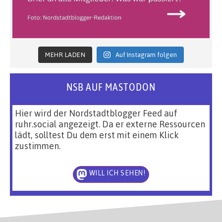
MEHR LADEN
Auf Instagram folgen
NSB AUF MASTODON
Hier wird der Nordstadtblogger Feed auf
ruhr.social angezeigt. Da er externe Ressourcen
lädt, solltest Du dem erst mit einem Klick
zustimmen.
WILL ICH SEHEN!