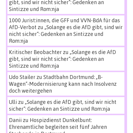
gibt, sind wir nicht sicher“: Gedenken an
Sinti:zze und Rom:nja
1000 Jurist:innen, die GFF und VVN-BdA für das
AfD-Verbot
zu
„Solange es die AfD gibt, sind wir
nicht sicher“: Gedenken an Sinti:zze und
Rom:nja
Kritischer Beobachter
zu
„Solange es die AfD
gibt, sind wir nicht sicher“: Gedenken an
Sinti:zze und Rom:nja
Udo Stailer
zu
Stadtbahn Dortmund: „B-
Wagen“-Modernisierung kann nach Insolvenz
doch weitergehen
Ulli
zu
„Solange es die AfD gibt, sind wir nicht
sicher“: Gedenken an Sinti:zze und Rom:nja
Danii
zu
Hospizdienst Dunkelbunt:
Ehrenamtliche begleiten seit fünf Jahren