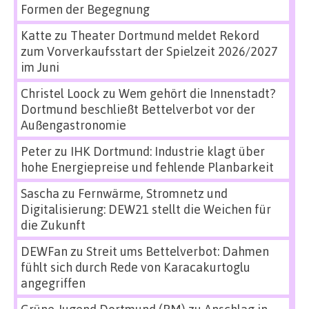
Formen der Begegnung
Katte
zu
Theater Dortmund meldet Rekord
zum Vorverkaufsstart der Spielzeit 2026/2027
im Juni
Christel Loock
zu
Wem gehört die Innenstadt?
Dortmund beschließt Bettelverbot vor der
Außengastronomie
Peter
zu
IHK Dortmund: Industrie klagt über
hohe Energiepreise und fehlende Planbarkeit
Sascha
zu
Fernwärme, Stromnetz und
Digitalisierung: DEW21 stellt die Weichen für
die Zukunft
DEWFan
zu
Streit ums Bettelverbot: Dahmen
fühlt sich durch Rede von Karacakurtoglu
angegriffen
Grüne Jugend Dortmund (PM)
zu
Anschlag in