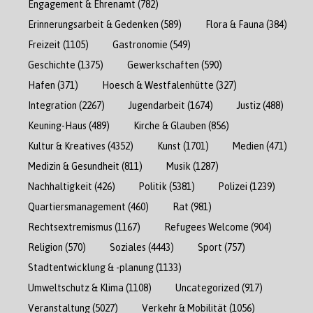
Engagement & Ehrenamt
(782)
Erinnerungsarbeit & Gedenken
(589)
Flora & Fauna
(384)
Freizeit
(1105)
Gastronomie
(549)
Geschichte
(1375)
Gewerkschaften
(590)
Hafen
(371)
Hoesch & Westfalenhütte
(327)
Integration
(2267)
Jugendarbeit
(1674)
Justiz
(488)
Keuning-Haus
(489)
Kirche & Glauben
(856)
Kultur & Kreatives
(4352)
Kunst
(1701)
Medien
(471)
Medizin & Gesundheit
(811)
Musik
(1287)
Nachhaltigkeit
(426)
Politik
(5381)
Polizei
(1239)
Quartiersmanagement
(460)
Rat
(981)
Rechtsextremismus
(1167)
Refugees Welcome
(904)
Religion
(570)
Soziales
(4443)
Sport
(757)
Stadtentwicklung & -planung
(1133)
Umweltschutz & Klima
(1108)
Uncategorized
(917)
Veranstaltung
(5027)
Verkehr & Mobilität
(1056)