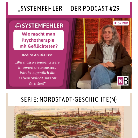
„SYSTEMFEHLER“ – DER PODCAST #29
SERIE: NORDSTADT-GESCHICHTE(N)