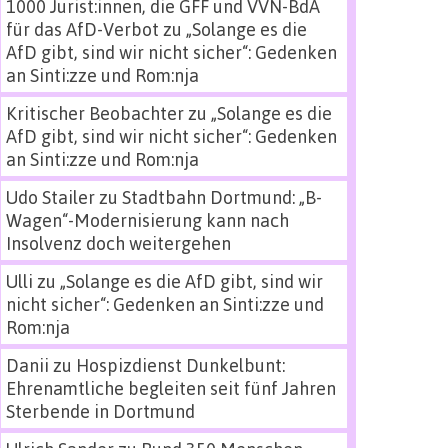
1000 Jurist:innen, die GFF und VVN-BdA
für das AfD-Verbot
zu
„Solange es die
AfD gibt, sind wir nicht sicher“: Gedenken
an Sinti:zze und Rom:nja
Kritischer Beobachter
zu
„Solange es die
AfD gibt, sind wir nicht sicher“: Gedenken
an Sinti:zze und Rom:nja
Udo Stailer
zu
Stadtbahn Dortmund: „B-
Wagen“-Modernisierung kann nach
Insolvenz doch weitergehen
Ulli
zu
„Solange es die AfD gibt, sind wir
nicht sicher“: Gedenken an Sinti:zze und
Rom:nja
Danii
zu
Hospizdienst Dunkelbunt:
Ehrenamtliche begleiten seit fünf Jahren
Sterbende in Dortmund