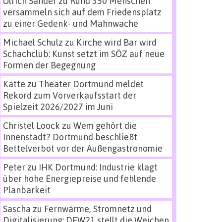
Ulrich Sander
zu
Rund 350 Menschen
versammeln sich auf dem Friedensplatz
zu einer Gedenk- und Mahnwache
Michael Schulz
zu
Kirche wird Bar wird
Schachclub: Kunst setzt im SÖZ auf neue
Formen der Begegnung
Katte
zu
Theater Dortmund meldet
Rekord zum Vorverkaufsstart der
Spielzeit 2026/2027 im Juni
Christel Loock
zu
Wem gehört die
Innenstadt? Dortmund beschließt
Bettelverbot vor der Außengastronomie
Peter
zu
IHK Dortmund: Industrie klagt
über hohe Energiepreise und fehlende
Planbarkeit
Sascha
zu
Fernwärme, Stromnetz und
Digitalisierung: DEW21 stellt die Weichen