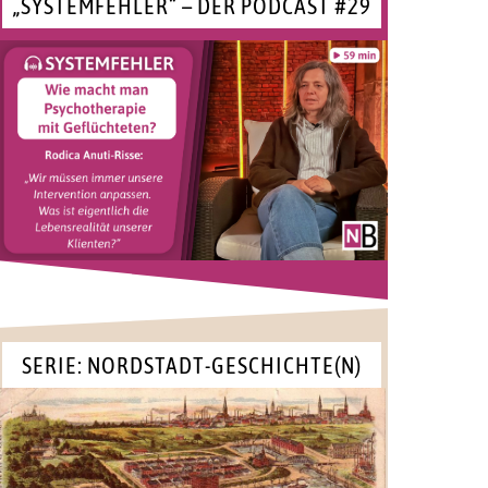
„SYSTEMFEHLER“ – DER PODCAST #29
SERIE: NORDSTADT-GESCHICHTE(N)