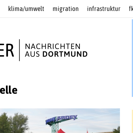
klima/umwelt
migration
infrastruktur
f
elle