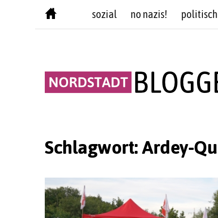
Skip
sozial
no nazis!
politisch
to
content
Schlagwort:
Ardey-Qu