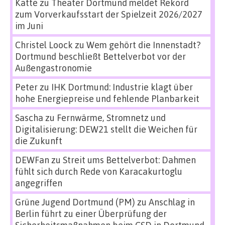
Katte
zu
Theater Dortmund meldet Rekord
zum Vorverkaufsstart der Spielzeit 2026/2027
im Juni
Christel Loock
zu
Wem gehört die Innenstadt?
Dortmund beschließt Bettelverbot vor der
Außengastronomie
Peter
zu
IHK Dortmund: Industrie klagt über
hohe Energiepreise und fehlende Planbarkeit
Sascha
zu
Fernwärme, Stromnetz und
Digitalisierung: DEW21 stellt die Weichen für
die Zukunft
DEWFan
zu
Streit ums Bettelverbot: Dahmen
fühlt sich durch Rede von Karacakurtoglu
angegriffen
Grüne Jugend Dortmund (PM)
zu
Anschlag in
Berlin führt zu einer Überprüfung der
Sicherheitsmaßnahmen beim CSD in Dortmund