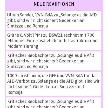
NEUE REAKTIONEN
Ulrich Sander, VVN-BdA
zu
„Solange es die AfD
gibt, sind wir nicht sicher“: Gedenken an
Sinti:zze und Rom:nja
Grüne & Volt (PM)
zu
DSW21 rechnet mit 700
Millionen Euro zusätzlich für Infrastruktur und
Modernisierung
Kritischer Beobachter
zu
„Solange es die AfD
gibt, sind wir nicht sicher“: Gedenken an
Sinti:zze und Rom:nja
1000 Jurist:innen, die GFF und VVN-BdA für das
AfD-Verbot
zu
„Solange es die AfD gibt, sind wir
nicht sicher“: Gedenken an Sinti:zze und
Rom:nja
Kritischer Beobachter
zu
„Solange es die AfD
gibt, sind wir nicht sicher“: Gedenken an