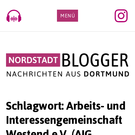
Skip
to
MENÜ
content
Schlagwort:
Arbeits- und
Interessengemeinschaft
Westend e.V. (AIG