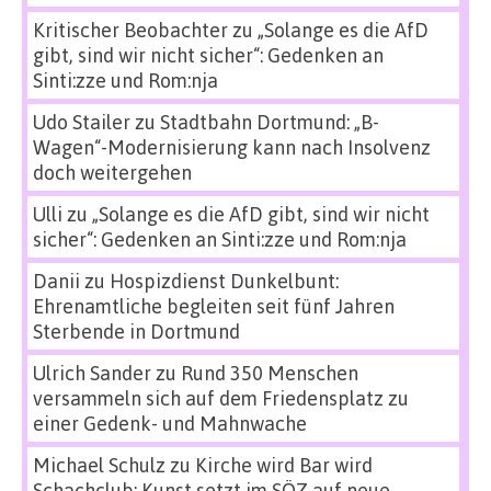
Kritischer Beobachter
zu
„Solange es die AfD
gibt, sind wir nicht sicher“: Gedenken an
Sinti:zze und Rom:nja
Udo Stailer
zu
Stadtbahn Dortmund: „B-
Wagen“-Modernisierung kann nach Insolvenz
doch weitergehen
Ulli
zu
„Solange es die AfD gibt, sind wir nicht
sicher“: Gedenken an Sinti:zze und Rom:nja
Danii
zu
Hospizdienst Dunkelbunt:
Ehrenamtliche begleiten seit fünf Jahren
Sterbende in Dortmund
Ulrich Sander
zu
Rund 350 Menschen
versammeln sich auf dem Friedensplatz zu
einer Gedenk- und Mahnwache
Michael Schulz
zu
Kirche wird Bar wird
Schachclub: Kunst setzt im SÖZ auf neue