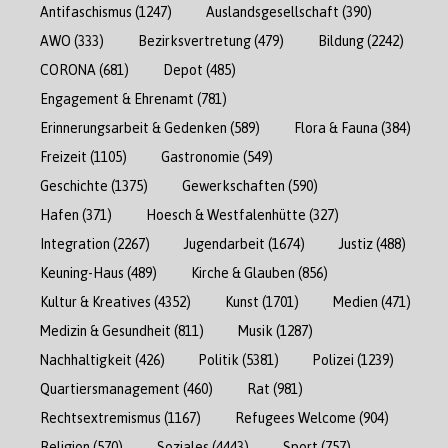
Antifaschismus
(1247)
Auslandsgesellschaft
(390)
AWO
(333)
Bezirksvertretung
(479)
Bildung
(2242)
CORONA
(681)
Depot
(485)
Engagement & Ehrenamt
(781)
Erinnerungsarbeit & Gedenken
(589)
Flora & Fauna
(384)
Freizeit
(1105)
Gastronomie
(549)
Geschichte
(1375)
Gewerkschaften
(590)
Hafen
(371)
Hoesch & Westfalenhütte
(327)
Integration
(2267)
Jugendarbeit
(1674)
Justiz
(488)
Keuning-Haus
(489)
Kirche & Glauben
(856)
Kultur & Kreatives
(4352)
Kunst
(1701)
Medien
(471)
Medizin & Gesundheit
(811)
Musik
(1287)
Nachhaltigkeit
(426)
Politik
(5381)
Polizei
(1239)
Quartiersmanagement
(460)
Rat
(981)
Rechtsextremismus
(1167)
Refugees Welcome
(904)
Religion
(570)
Soziales
(4443)
Sport
(757)