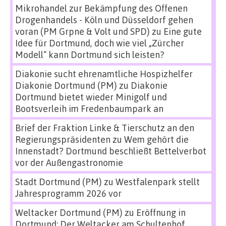
Mikrohandel zur Bekämpfung des Offenen
Drogenhandels - Köln und Düsseldorf gehen
voran (PM Grpne & Volt und SPD)
zu
Eine gute
Idee für Dortmund, doch wie viel „Zürcher
Modell“ kann Dortmund sich leisten?
Diakonie sucht ehrenamtliche Hospizhelfer
Diakonie Dortmund (PM)
zu
Diakonie
Dortmund bietet wieder Minigolf und
Bootsverleih im Fredenbaumpark an
Brief der Fraktion Linke & Tierschutz an den
Regierungspräsidenten
zu
Wem gehört die
Innenstadt? Dortmund beschließt Bettelverbot
vor der Außengastronomie
Stadt Dortmund (PM)
zu
Westfalenpark stellt
Jahresprogramm 2026 vor
Weltacker Dortmund (PM)
zu
Eröffnung in
Dortmund: Der Weltacker am Schultenhof