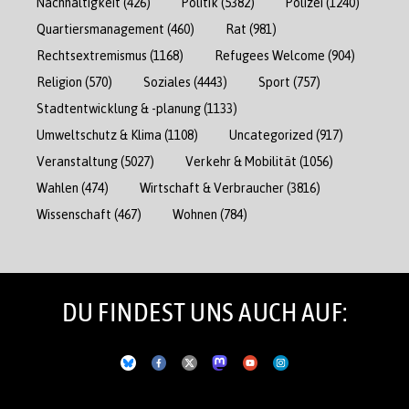
Nachhaltigkeit
(426)
Politik
(5382)
Polizei
(1240)
Quartiersmanagement
(460)
Rat
(981)
Rechtsextremismus
(1168)
Refugees Welcome
(904)
Religion
(570)
Soziales
(4443)
Sport
(757)
Stadtentwicklung & -planung
(1133)
Umweltschutz & Klima
(1108)
Uncategorized
(917)
Veranstaltung
(5027)
Verkehr & Mobilität
(1056)
Wahlen
(474)
Wirtschaft & Verbraucher
(3816)
Wissenschaft
(467)
Wohnen
(784)
DU FINDEST UNS AUCH AUF: