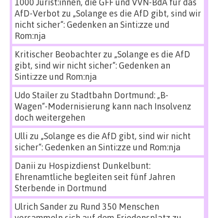
1000 Jurist:innen, die GFF und VVN-BdA für das
AfD-Verbot
zu
„Solange es die AfD gibt, sind wir
nicht sicher“: Gedenken an Sinti:zze und
Rom:nja
Kritischer Beobachter
zu
„Solange es die AfD
gibt, sind wir nicht sicher“: Gedenken an
Sinti:zze und Rom:nja
Udo Stailer
zu
Stadtbahn Dortmund: „B-
Wagen“-Modernisierung kann nach Insolvenz
doch weitergehen
Ulli
zu
„Solange es die AfD gibt, sind wir nicht
sicher“: Gedenken an Sinti:zze und Rom:nja
Danii
zu
Hospizdienst Dunkelbunt:
Ehrenamtliche begleiten seit fünf Jahren
Sterbende in Dortmund
Ulrich Sander
zu
Rund 350 Menschen
versammeln sich auf dem Friedensplatz zu