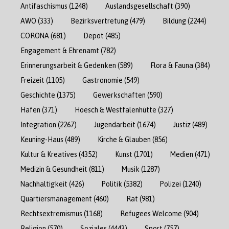
Antifaschismus
(1248)
Auslandsgesellschaft
(390)
AWO
(333)
Bezirksvertretung
(479)
Bildung
(2244)
CORONA
(681)
Depot
(485)
Engagement & Ehrenamt
(782)
Erinnerungsarbeit & Gedenken
(589)
Flora & Fauna
(384)
Freizeit
(1105)
Gastronomie
(549)
Geschichte
(1375)
Gewerkschaften
(590)
Hafen
(371)
Hoesch & Westfalenhütte
(327)
Integration
(2267)
Jugendarbeit
(1674)
Justiz
(489)
Keuning-Haus
(489)
Kirche & Glauben
(856)
Kultur & Kreatives
(4352)
Kunst
(1701)
Medien
(471)
Medizin & Gesundheit
(811)
Musik
(1287)
Nachhaltigkeit
(426)
Politik
(5382)
Polizei
(1240)
Quartiersmanagement
(460)
Rat
(981)
Rechtsextremismus
(1168)
Refugees Welcome
(904)
Religion
(570)
Soziales
(4443)
Sport
(757)