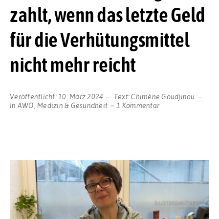
zahlt, wenn das letzte Geld
für die Verhütungsmittel
nicht mehr reicht
Veröffentlicht:
10. März 2024
Text:
Chimène Goudjinou
zu
In
AWO
,
Medizin & Gesundheit
1 Kommentar
SERIE
Weltfrauentag:
Wer
zahlt,
wenn
das
letzte
Geld
für
die
Verhütungsmittel
nicht
mehr