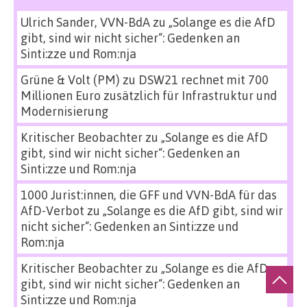
Ulrich Sander, VVN-BdA
zu
„Solange es die AfD
gibt, sind wir nicht sicher“: Gedenken an
Sinti:zze und Rom:nja
Grüne & Volt (PM)
zu
DSW21 rechnet mit 700
Millionen Euro zusätzlich für Infrastruktur und
Modernisierung
Kritischer Beobachter
zu
„Solange es die AfD
gibt, sind wir nicht sicher“: Gedenken an
Sinti:zze und Rom:nja
1000 Jurist:innen, die GFF und VVN-BdA für das
AfD-Verbot
zu
„Solange es die AfD gibt, sind wir
nicht sicher“: Gedenken an Sinti:zze und
Rom:nja
Kritischer Beobachter
zu
„Solange es die AfD
gibt, sind wir nicht sicher“: Gedenken an
Sinti:zze und Rom:nja