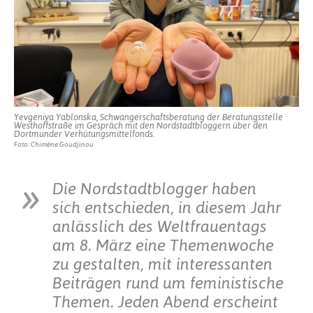
reicht
Yevgeniya Yablonska, Schwangerschaftsberatung der Beratungsstelle
Westhoffstraße im Gespräch mit den Nordstadtbloggern über den
Dortmunder Verhütungsmittelfonds.
Foto: Chimène Goudjinou
Die Nordstadtblogger haben
sich entschieden, in diesem Jahr
anlässlich des Weltfrauentags
am 8. März eine Themenwoche
zu gestalten, mit interessanten
Beiträgen rund um feministische
Themen. Jeden Abend erscheint