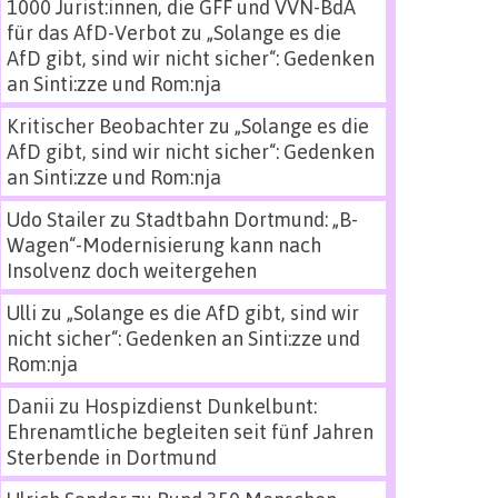
1000 Jurist:innen, die GFF und VVN-BdA
für das AfD-Verbot
zu
„Solange es die
AfD gibt, sind wir nicht sicher“: Gedenken
an Sinti:zze und Rom:nja
Kritischer Beobachter
zu
„Solange es die
AfD gibt, sind wir nicht sicher“: Gedenken
an Sinti:zze und Rom:nja
Udo Stailer
zu
Stadtbahn Dortmund: „B-
Wagen“-Modernisierung kann nach
Insolvenz doch weitergehen
Ulli
zu
„Solange es die AfD gibt, sind wir
nicht sicher“: Gedenken an Sinti:zze und
Rom:nja
Danii
zu
Hospizdienst Dunkelbunt:
Ehrenamtliche begleiten seit fünf Jahren
Sterbende in Dortmund