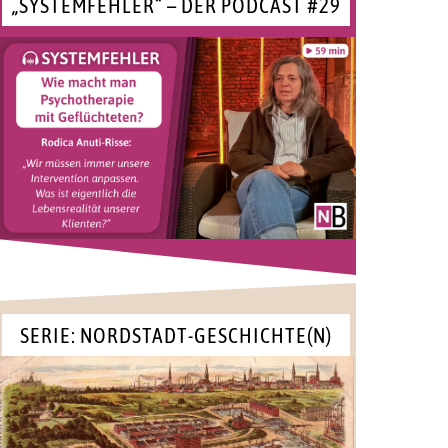
„SYSTEMFEHLER“ – DER PODCAST #29
SERIE: NORDSTADT-GESCHICHTE(N)