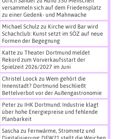
Ulrich Sander
zu
Rund 350 Menschen
versammeln sich auf dem Friedensplatz
zu einer Gedenk- und Mahnwache
Michael Schulz
zu
Kirche wird Bar wird
Schachclub: Kunst setzt im SÖZ auf neue
Formen der Begegnung
Katte
zu
Theater Dortmund meldet
Rekord zum Vorverkaufsstart der
Spielzeit 2026/2027 im Juni
Christel Loock
zu
Wem gehört die
Innenstadt? Dortmund beschließt
Bettelverbot vor der Außengastronomie
Peter
zu
IHK Dortmund: Industrie klagt
über hohe Energiepreise und fehlende
Planbarkeit
Sascha
zu
Fernwärme, Stromnetz und
Digitalisierung: DEW21 stellt die Weichen