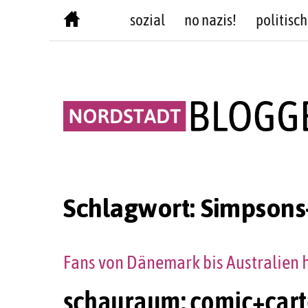
Skip
sozial
no nazis!
politisch
to
content
Schlagwort:
Simpsons
Fans von Dänemark bis Australien 
schauraum: comic+cart