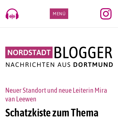
Skip
to
MENÜ
content
Neuer Standort und neue Leiterin Mira
van Leewen
Schatzkiste zum Thema