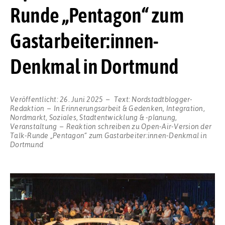
Runde „Pentagon“ zum
Gastarbeiter:innen-
Denkmal in Dortmund
Veröffentlicht:
26. Juni 2025
Text:
Nordstadtblogger-
Redaktion
In
Erinnerungsarbeit & Gedenken
,
Integration
,
Nordmarkt
,
Soziales
,
Stadtentwicklung & -planung
,
Veranstaltung
Reaktion schreiben
zu Open-Air-Version der
Talk-Runde „Pentagon“ zum Gastarbeiter:innen-Denkmal in
Dortmund