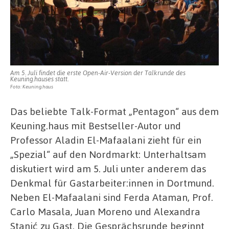
Am 5. Juli findet die erste Open-Air-Version der Talkrunde des
Keuning.hauses statt.
Foto: Keuning.haus
Das beliebte Talk-Format „Pentagon“ aus dem
Keuning.haus mit Bestseller-Autor und
Professor Aladin El-Mafaalani zieht für ein
„Spezial“ auf den Nordmarkt: Unterhaltsam
diskutiert wird am 5. Juli unter anderem das
Denkmal für Gastarbeiter:innen in Dortmund.
Neben El-Mafaalani sind Ferda Ataman, Prof.
Carlo Masala, Juan Moreno und Alexandra
Stanić zu Gast. Die Gesprächsrunde beginnt