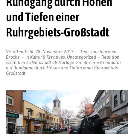
Rundgang durch Höhen
und Tiefen einer
Ruhrgebiets-Großstadt
Veröffentlicht:
28. November 2013
Text:
Joachim vom
Brocke
In
Kultur & Kreatives
,
Uncategorized
Reaktion
schreiben
zu Nordstadt als Vorlage: Ein Berliner Krimiautor
auf Rundgang durch Höhen und Tiefen einer Ruhrgebiets-
Großstadt