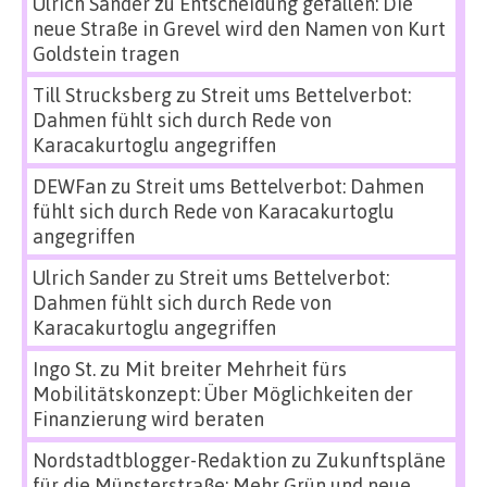
Ulrich Sander
zu
Entscheidung gefallen: Die
neue Straße in Grevel wird den Namen von Kurt
Goldstein tragen
Till Strucksberg
zu
Streit ums Bettelverbot:
Dahmen fühlt sich durch Rede von
Karacakurtoglu angegriffen
DEWFan
zu
Streit ums Bettelverbot: Dahmen
fühlt sich durch Rede von Karacakurtoglu
angegriffen
Ulrich Sander
zu
Streit ums Bettelverbot:
Dahmen fühlt sich durch Rede von
Karacakurtoglu angegriffen
Ingo St.
zu
Mit breiter Mehrheit fürs
Mobilitätskonzept: Über Möglichkeiten der
Finanzierung wird beraten
Nordstadtblogger-Redaktion
zu
Zukunftspläne
für die Münsterstraße: Mehr Grün und neue