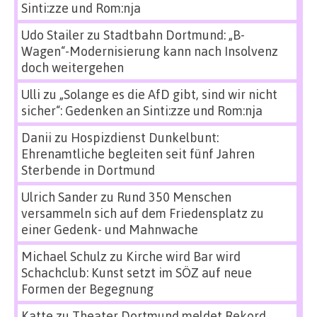
Sinti:zze und Rom:nja
Udo Stailer
zu
Stadtbahn Dortmund: „B-
Wagen“-Modernisierung kann nach Insolvenz
doch weitergehen
Ulli
zu
„Solange es die AfD gibt, sind wir nicht
sicher“: Gedenken an Sinti:zze und Rom:nja
Danii
zu
Hospizdienst Dunkelbunt:
Ehrenamtliche begleiten seit fünf Jahren
Sterbende in Dortmund
Ulrich Sander
zu
Rund 350 Menschen
versammeln sich auf dem Friedensplatz zu
einer Gedenk- und Mahnwache
Michael Schulz
zu
Kirche wird Bar wird
Schachclub: Kunst setzt im SÖZ auf neue
Formen der Begegnung
Katte
zu
Theater Dortmund meldet Rekord