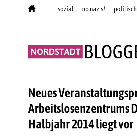
Skip
sozial
no nazis!
politisch
to
content
Neues Veranstaltungs
Arbeitslosenzentrums D
Halbjahr 2014 liegt vor