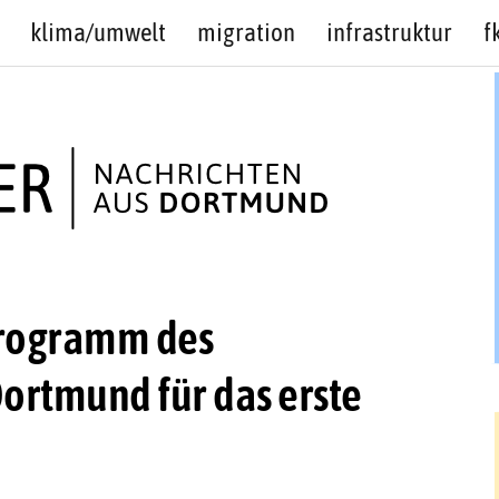
klima/umwelt
migration
infrastruktur
f
programm des
ortmund für das erste