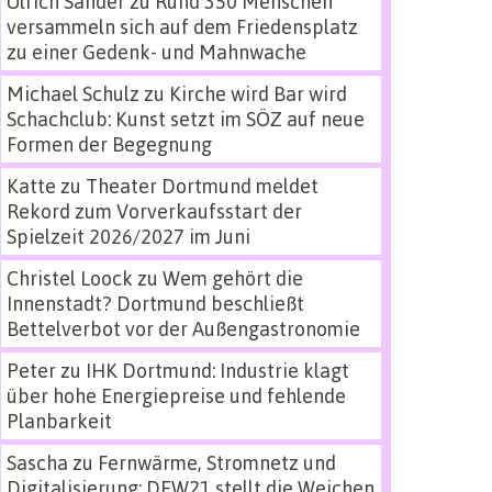
Ulrich Sander
zu
Rund 350 Menschen
versammeln sich auf dem Friedensplatz
zu einer Gedenk- und Mahnwache
Michael Schulz
zu
Kirche wird Bar wird
Schachclub: Kunst setzt im SÖZ auf neue
Formen der Begegnung
Katte
zu
Theater Dortmund meldet
Rekord zum Vorverkaufsstart der
Spielzeit 2026/2027 im Juni
Christel Loock
zu
Wem gehört die
Innenstadt? Dortmund beschließt
Bettelverbot vor der Außengastronomie
Peter
zu
IHK Dortmund: Industrie klagt
über hohe Energiepreise und fehlende
Planbarkeit
Sascha
zu
Fernwärme, Stromnetz und
Digitalisierung: DEW21 stellt die Weichen