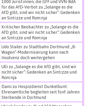
1000 Jurist:innen, die GFF und VVN-BdA
für das AfD-Verbot
zu
„Solange es die
AfD gibt, sind wir nicht sicher“: Gedenken
an Sinti:zze und Rom:nja
Kritischer Beobachter
zu
„Solange es die
AfD gibt, sind wir nicht sicher“: Gedenken
an Sinti:zze und Rom:nja
Udo Stailer
zu
Stadtbahn Dortmund: „B-
Wagen“-Modernisierung kann nach
Insolvenz doch weitergehen
Ulli
zu
„Solange es die AfD gibt, sind wir
nicht sicher“: Gedenken an Sinti:zze und
Rom:nja
Danii
zu
Hospizdienst Dunkelbunt:
Ehrenamtliche begleiten seit fünf Jahren
Sterbende in Dortmund