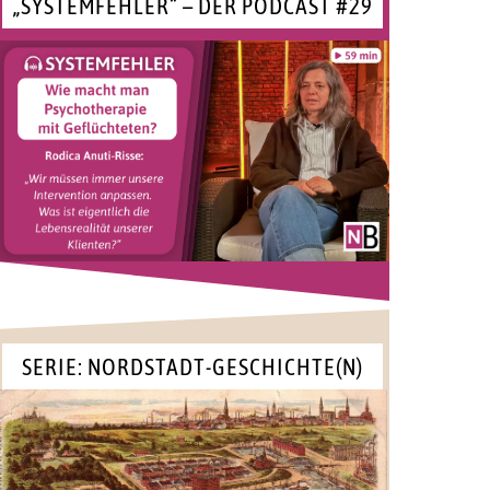
„SYSTEMFEHLER“ – DER PODCAST #29
SERIE: NORDSTADT-GESCHICHTE(N)