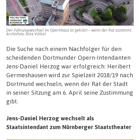
Her
–
Rat
Dor
ents
Der Führungswechsel im Opernhaus ist geklärt – wenn der Rat zustimmt.
im
Archivfoto: Alex Völkel
Apri
Die Suche nach einem Nachfolger für den
scheidenden Dortmunder Opern-Intendanten
Jens-Daniel Herzog war erfolgreich: Heribert
Germeshausen wird zur Spielzeit 2018/19 nach
Dortmund wechseln, wenn der Rat der Stadt
in seiner Sitzung am 6. April seine Zustimmung
gibt.
Jens-Daniel Herzog wechselt als
Staatsintendant zum Nürnberger Staatstheater