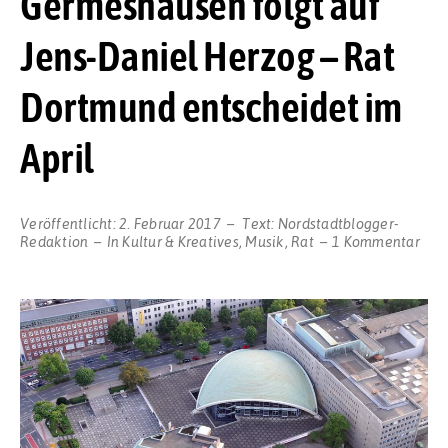
Germeshausen folgt auf
Jens-Daniel Herzog – Rat
Dortmund entscheidet im
April
Veröffentlicht:
2. Februar 2017
Text:
Nordstadtblogger-
zu
Redaktion
In
Kultur & Kreatives
,
Musik
,
Rat
1 Kommentar
Nac
an
der
Ope
gekl
Heri
Ger
folg
auf
Jens
Dani