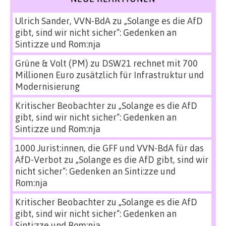
Ulrich Sander, VVN-BdA
zu
„Solange es die AfD
gibt, sind wir nicht sicher“: Gedenken an
Sinti:zze und Rom:nja
Grüne & Volt (PM)
zu
DSW21 rechnet mit 700
Millionen Euro zusätzlich für Infrastruktur und
Modernisierung
Kritischer Beobachter
zu
„Solange es die AfD
gibt, sind wir nicht sicher“: Gedenken an
Sinti:zze und Rom:nja
1000 Jurist:innen, die GFF und VVN-BdA für das
AfD-Verbot
zu
„Solange es die AfD gibt, sind wir
nicht sicher“: Gedenken an Sinti:zze und
Rom:nja
Kritischer Beobachter
zu
„Solange es die AfD
gibt, sind wir nicht sicher“: Gedenken an
Sinti:zze und Rom:nja