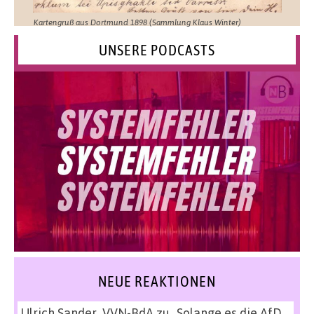
Kartengruß aus Dortmund 1898 (Sammlung Klaus Winter)
UNSERE PODCASTS
NEUE REAKTIONEN
Ulrich Sander, VVN-BdA
zu
„Solange es die AfD