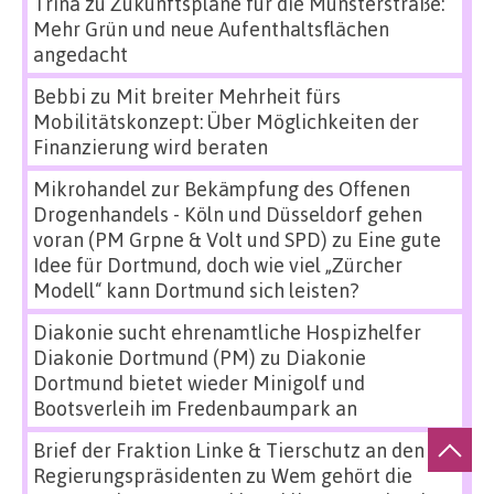
Trina
zu
Zukunftspläne für die Münsterstraße:
Mehr Grün und neue Aufenthaltsflächen
angedacht
Bebbi
zu
Mit breiter Mehrheit fürs
Mobilitätskonzept: Über Möglichkeiten der
Finanzierung wird beraten
Mikrohandel zur Bekämpfung des Offenen
Drogenhandels - Köln und Düsseldorf gehen
voran (PM Grpne & Volt und SPD)
zu
Eine gute
Idee für Dortmund, doch wie viel „Zürcher
Modell“ kann Dortmund sich leisten?
Diakonie sucht ehrenamtliche Hospizhelfer
Diakonie Dortmund (PM)
zu
Diakonie
Dortmund bietet wieder Minigolf und
Bootsverleih im Fredenbaumpark an
Brief der Fraktion Linke & Tierschutz an den
Regierungspräsidenten
zu
Wem gehört die