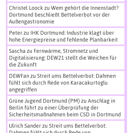
Christel Loock
zu
Wem gehört die Innenstadt?
Dortmund beschließt Bettelverbot vor der
Außengastronomie
Peter
zu
IHK Dortmund: Industrie klagt über
hohe Energiepreise und fehlende Planbarkeit
Sascha
zu
Fernwärme, Stromnetz und
Digitalisierung: DEW21 stellt die Weichen für
die Zukunft
DEWFan
zu
Streit ums Bettelverbot: Dahmen
fühlt sich durch Rede von Karacakurtoglu
angegriffen
Grüne Jugend Dortmund (PM)
zu
Anschlag in
Berlin führt zu einer Überprüfung der
Sicherheitsmaßnahmen beim CSD in Dortmund
Ulrich Sander
zu
Streit ums Bettelverbot:
Dahmen fühlt sich durch Rede von