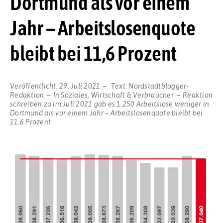
Dortmund als vor einem
Jahr – Arbeitslosenquote
bleibt bei 11,6 Prozent
Veröffentlicht:
29. Juli 2021
Text:
Nordstadtblogger-
Redaktion
In
Soziales
,
Wirtschaft & Verbraucher
Reaktion
schreiben
zu Im Juli 2021 gab es 1.250 Arbeitslose weniger in
Dortmund als vor einem Jahr – Arbeitslosenquote bleibt bei
11,6 Prozent