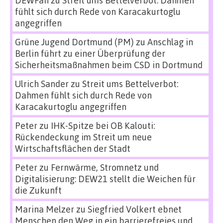
DEWFan
zu
Streit ums Bettelverbot: Dahmen
fühlt sich durch Rede von Karacakurtoglu
angegriffen
Grüne Jugend Dortmund (PM)
zu
Anschlag in
Berlin führt zu einer Überprüfung der
Sicherheitsmaßnahmen beim CSD in Dortmund
Ulrich Sander
zu
Streit ums Bettelverbot:
Dahmen fühlt sich durch Rede von
Karacakurtoglu angegriffen
Peter
zu
IHK-Spitze bei OB Kalouti:
Rückendeckung im Streit um neue
Wirtschaftsflächen der Stadt
Peter
zu
Fernwärme, Stromnetz und
Digitalisierung: DEW21 stellt die Weichen für
die Zukunft
Marina Melzer
zu
Siegfried Volkert ebnet
Menschen den Weg in ein barrierefreies und