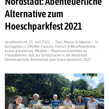
Nordstadt: Abenteuerliche
Alternative zum
Hoeschparkfest 2021
Veröffentlicht:
25. Juni 2021
Text:
Marius Schwarze
In
Borsigplatz
,
CORONA
,
Freizeit
,
Hoesch & Westfalenhütte
,
Kultur & Kreatives
,
Medien
Reaktion schreiben
zu
Freundeskreis lädt zur Schatzsuche in die Nordstadt:
Abenteuerliche Alternative zum Hoeschparkfest 2021