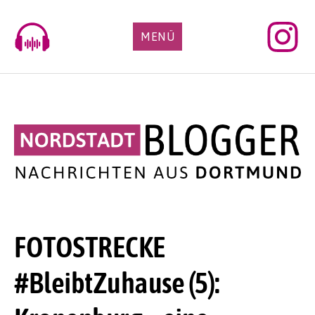
Skip
to
MENÜ
content
FOTOSTRECKE
#BleibtZuhause (5):