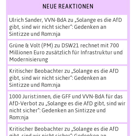
NEUE REAKTIONEN
Ulrich Sander, VVN-BdA
zu
„Solange es die AfD
gibt, sind wir nicht sicher“: Gedenken an
Sinti:zze und Rom:nja
Grüne & Volt (PM)
zu
DSW21 rechnet mit 700
Millionen Euro zusätzlich für Infrastruktur und
Modernisierung
Kritischer Beobachter
zu
„Solange es die AfD
gibt, sind wir nicht sicher“: Gedenken an
Sinti:zze und Rom:nja
1000 Jurist:innen, die GFF und VVN-BdA für das
AfD-Verbot
zu
„Solange es die AfD gibt, sind wir
nicht sicher“: Gedenken an Sinti:zze und
Rom:nja
Kritischer Beobachter
zu
„Solange es die AfD
gibt, sind wir nicht sicher“: Gedenken an