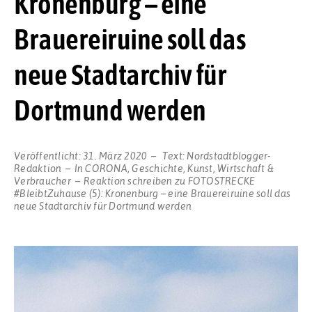
Kronenburg – eine
Brauereiruine soll das
neue Stadtarchiv für
Dortmund werden
Veröffentlicht:
31. März 2020
Text:
Nordstadtblogger-
Redaktion
In
CORONA
,
Geschichte
,
Kunst
,
Wirtschaft &
Verbraucher
Reaktion schreiben
zu FOTOSTRECKE
#BleibtZuhause (5): Kronenburg – eine Brauereiruine soll das
neue Stadtarchiv für Dortmund werden