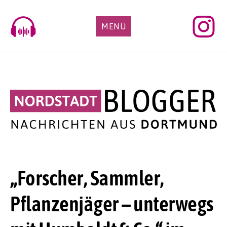
Skip
to
MENÜ
content
„Forscher, Sammler,
Pflanzenjäger – unterwegs