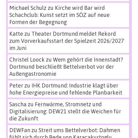
Michael Schulz
zu
Kirche wird Bar wird
Schachclub: Kunst setzt im SÖZ auf neue
Formen der Begegnung
Katte
zu
Theater Dortmund meldet Rekord
zum Vorverkaufsstart der Spielzeit 2026/2027
im Juni
Christel Loock
zu
Wem gehört die Innenstadt?
Dortmund beschließt Bettelverbot vor der
Außengastronomie
Peter
zu
IHK Dortmund: Industrie klagt über
hohe Energiepreise und fehlende Planbarkeit
Sascha
zu
Fernwärme, Stromnetz und
Digitalisierung: DEW21 stellt die Weichen für
die Zukunft
DEWFan
zu
Streit ums Bettelverbot: Dahmen
fühlt sich durch Rede von Karacakurtoglu