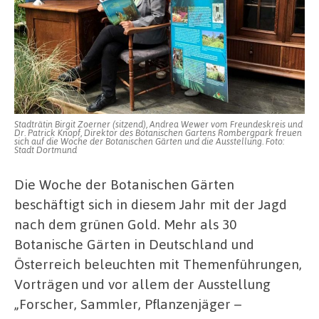
Stadträtin Birgit Zoerner (sitzend), Andrea Wewer vom Freundeskreis und
Dr. Patrick Knopf, Direktor des Botanischen Gartens Rombergpark freuen
sich auf die Woche der Botanischen Gärten und die Ausstellung. Foto:
Stadt Dortmund
Die Woche der Botanischen Gärten
beschäftigt sich in diesem Jahr mit der Jagd
nach dem grünen Gold. Mehr als 30
Botanische Gärten in Deutschland und
Österreich beleuchten mit Themenführungen,
Vorträgen und vor allem der Ausstellung
„Forscher, Sammler, Pflanzenjäger –