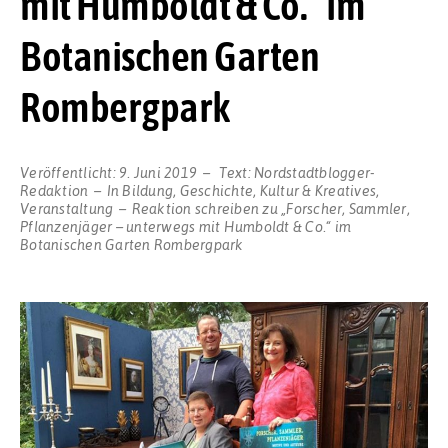
mit Humboldt & Co.“ im
Botanischen Garten
Rombergpark
Veröffentlicht:
9. Juni 2019
Text:
Nordstadtblogger-
Redaktion
In
Bildung
,
Geschichte
,
Kultur & Kreatives
,
Veranstaltung
Reaktion schreiben
zu „Forscher, Sammler,
Pflanzenjäger – unterwegs mit Humboldt & Co.“ im
Botanischen Garten Rombergpark