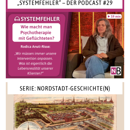
„SYSTEMFEHLER“ – DER PODCAST #29
SERIE: NORDSTADT-GESCHICHTE(N)