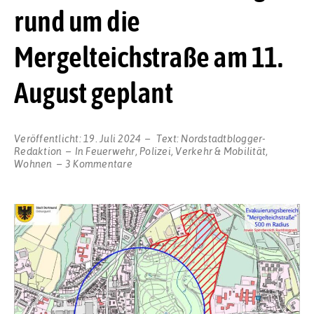
rund um die
Mergelteichstraße am 11.
August geplant
Veröffentlicht:
19. Juli 2024
Text:
Nordstadtblogger-
Redaktion
In
Feuerwehr
,
Polizei
,
Verkehr & Mobilität
,
zu
Wohnen
3 Kommentare
Eventuelle
Evakuierungen
rund
um
die
Mergelteichstraße
am
11.
August
geplant