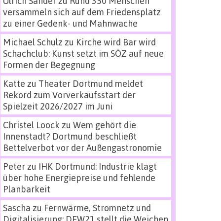
Ulrich Sander
zu
Rund 350 Menschen
versammeln sich auf dem Friedensplatz
zu einer Gedenk- und Mahnwache
Michael Schulz
zu
Kirche wird Bar wird
Schachclub: Kunst setzt im SÖZ auf neue
Formen der Begegnung
Katte
zu
Theater Dortmund meldet
Rekord zum Vorverkaufsstart der
Spielzeit 2026/2027 im Juni
Christel Loock
zu
Wem gehört die
Innenstadt? Dortmund beschließt
Bettelverbot vor der Außengastronomie
Peter
zu
IHK Dortmund: Industrie klagt
über hohe Energiepreise und fehlende
Planbarkeit
Sascha
zu
Fernwärme, Stromnetz und
Digitalisierung: DEW21 stellt die Weichen