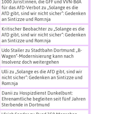
1000 Jurist:innen, die GFF und VVN-BdA
für das AfD-Verbot
zu
„Solange es die
AfD gibt, sind wir nicht sicher“: Gedenken
an Sinti:zze und Rom:nja
Kritischer Beobachter
zu
„Solange es die
AfD gibt, sind wir nicht sicher“: Gedenken
an Sinti:zze und Rom:nja
Udo Stailer
zu
Stadtbahn Dortmund: „B-
Wagen“-Modernisierung kann nach
Insolvenz doch weitergehen
Ulli
zu
„Solange es die AfD gibt, sind wir
nicht sicher“: Gedenken an Sinti:zze und
Rom:nja
Danii
zu
Hospizdienst Dunkelbunt:
Ehrenamtliche begleiten seit fünf Jahren
Sterbende in Dortmund