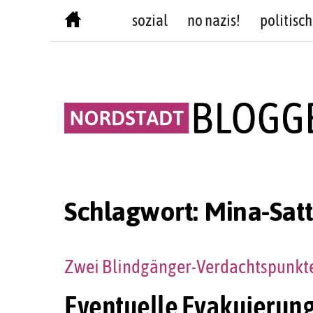
Skip
sozial
no nazis!
politisch
to
content
Schlagwort:
Mina-Satt
Zwei Blindgänger-Verdachtspunkt
Eventuelle Evakuierung