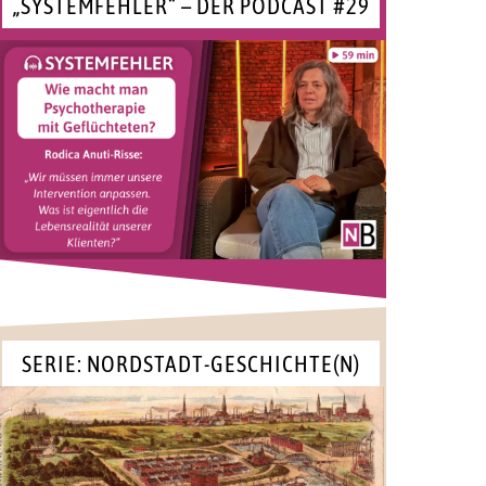
„SYSTEMFEHLER“ – DER PODCAST #29
SERIE: NORDSTADT-GESCHICHTE(N)