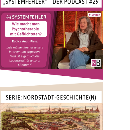
„SYSTEMFEHLER“ – DER PODCAST #29
SERIE: NORDSTADT-GESCHICHTE(N)