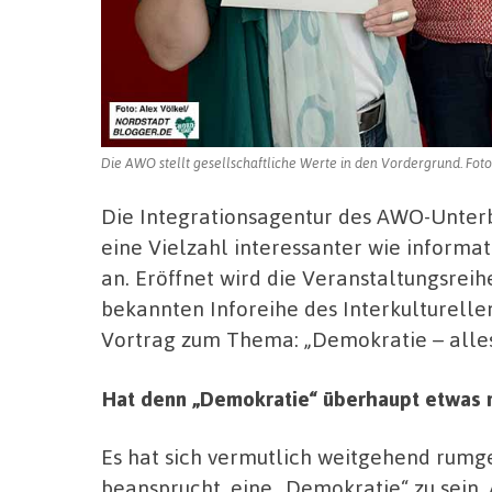
Die AWO stellt gesellschaftliche Werte in den Vordergrund. Foto
Die Integrationsagentur des AWO-Unterb
eine Vielzahl interessanter wie informa
an. Eröffnet wird die Veranstaltungsre
bekannten Inforeihe des Interkulturelle
Vortrag zum Thema: „Demokratie – alles 
Hat denn „Demokratie“ überhaupt etwas m
Es hat sich vermutlich weitgehend rumge
beansprucht, eine „Demokratie“ zu sein.