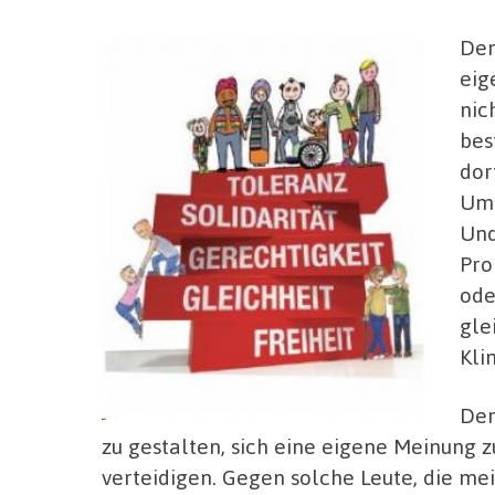
Dem
eig
nic
bes
dor
Umg
Und
Pro
ode
gle
Kli
Dem
zu gestalten, sich eine eigene Meinung zu
verteidigen. Gegen solche Leute, die mei