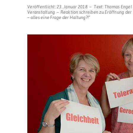
Veröffentlicht:
23. Januar 2018
Text:
Thomas Engel
Veranstaltung
Reaktion schreiben
zu Eröffnung der
– alles eine Frage der Haltung?!“