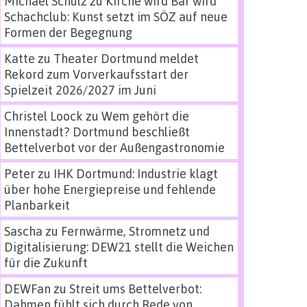
Michael Schulz
zu
Kirche wird Bar wird
Schachclub: Kunst setzt im SÖZ auf neue
Formen der Begegnung
Katte
zu
Theater Dortmund meldet
Rekord zum Vorverkaufsstart der
Spielzeit 2026/2027 im Juni
Christel Loock
zu
Wem gehört die
Innenstadt? Dortmund beschließt
Bettelverbot vor der Außengastronomie
Peter
zu
IHK Dortmund: Industrie klagt
über hohe Energiepreise und fehlende
Planbarkeit
Sascha
zu
Fernwärme, Stromnetz und
Digitalisierung: DEW21 stellt die Weichen
für die Zukunft
DEWFan
zu
Streit ums Bettelverbot:
Dahmen fühlt sich durch Rede von