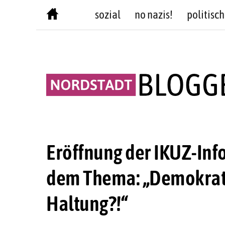
Skip
sozial
no nazis!
politisch
to
content
Eröffnung der IKUZ-Info
dem Thema: „Demokratie
Haltung?!“