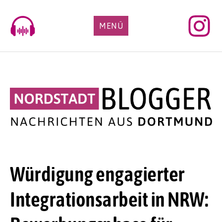
Skip
to
MENÜ
content
Würdigung engagierter
Integrationsarbeit in NRW: