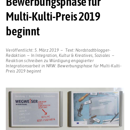
Bewerbungsphase für
Multi-Kulti-Preis 2019
beginnt
Veröffentlicht:
5. März 2019
Text:
Nordstadtblogger-
Redaktion
In
Integration
,
Kultur & Kreatives
,
Soziales
Reaktion schreiben
zu Würdigung engagierter
Integrationsarbeit in NRW: Bewerbungsphase für Multi-Kulti-
Preis 2019 beginnt