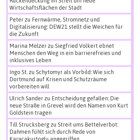
Rückendeckung im Streit um neue
Wirtschaftsflächen der Stadt
Peter
zu
Fernwärme, Stromnetz und
Digitalisierung: DEW21 stellt die Weichen für
die Zukunft
Marina Melzer
zu
Siegfried Volkert ebnet
Menschen den Weg in ein barrierefreies und
inklusives Leben
Ingo St.
zu
Schytomyr als Vorbild: Wie sich
Dortmund auf Krisen und Schutzräume
vorbereiten will
Ulrich Sander
zu
Entscheidung gefallen: Die
neue Straße in Grevel wird den Namen von Kurt
Goldstein tragen
Till Strucksberg
zu
Streit ums Bettelverbot:
Dahmen fühlt sich durch Rede von
Karacakurtoglu angegriffen