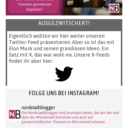
AUSGEZWITSCHERT!
Eigentlich wollten wir hier weiter unseren
Twitter-Feed präsentieren. Aber so ist das mit
Elon Musk und seinen grandiosen Ideen. Ein
Satz mit X, das war wohl nix. Unsere X-Feeds
findet ihr aber hier:
FOLGE UNS BEI INSTAGRAM!
nordstadtblogger
Die Nordstadtblogger sind Journalist:innen, die aus der und
über die #Nordstadt berichten und auch auf
gesamtstädtische Themen in #Dortmund schauen