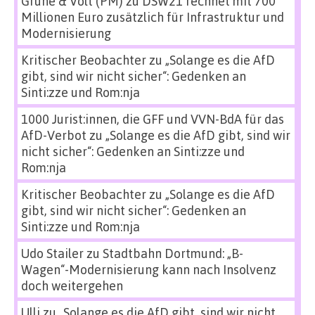
Grüne & Volt (PM)
zu
DSW21 rechnet mit 700
Millionen Euro zusätzlich für Infrastruktur und
Modernisierung
Kritischer Beobachter
zu
„Solange es die AfD
gibt, sind wir nicht sicher“: Gedenken an
Sinti:zze und Rom:nja
1000 Jurist:innen, die GFF und VVN-BdA für das
AfD-Verbot
zu
„Solange es die AfD gibt, sind wir
nicht sicher“: Gedenken an Sinti:zze und
Rom:nja
Kritischer Beobachter
zu
„Solange es die AfD
gibt, sind wir nicht sicher“: Gedenken an
Sinti:zze und Rom:nja
Udo Stailer
zu
Stadtbahn Dortmund: „B-
Wagen“-Modernisierung kann nach Insolvenz
doch weitergehen
Ulli
zu
„Solange es die AfD gibt, sind wir nicht