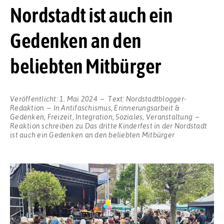
Nordstadt ist auch ein
Gedenken an den
beliebten Mitbürger
Veröffentlicht:
1. Mai 2024
Text:
Nordstadtblogger-
Redaktion
In
Antifaschismus
,
Erinnerungsarbeit &
Gedenken
,
Freizeit
,
Integration
,
Soziales
,
Veranstaltung
Reaktion schreiben
zu Das dritte Kinderfest in der Nordstadt
ist auch ein Gedenken an den beliebten Mitbürger