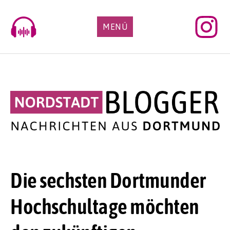
Skip
to
MENÜ
content
Die sechsten Dortmunder
Hochschultage möchten