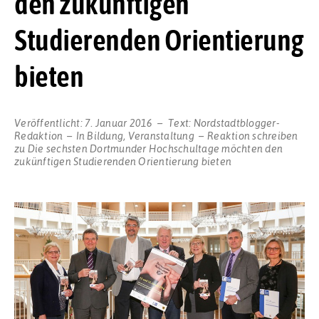
den zukünftigen
Studierenden Orientierung
bieten
Veröffentlicht:
7. Januar 2016
Text:
Nordstadtblogger-
Redaktion
In
Bildung
,
Veranstaltung
Reaktion schreiben
zu Die sechsten Dortmunder Hochschultage möchten den
zukünftigen Studierenden Orientierung bieten