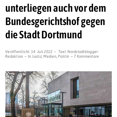
unterliegen auch vor dem
Bundesgerichtshof gegen
die Stadt Dortmund
Veröffentlicht:
14. Juli 2022
Text:
Nordstadtblogger-
zu
Redaktion
In
Justiz
,
Medien
,
Politik
7 Kommentare
Die
Ruhrnachr
unterlieg
auch
vor
dem
Bundesger
gegen
die
Stadt
Dortmund