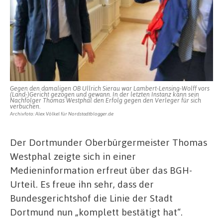
Gegen den damaligen OB Ullrich Sierau war Lambert-Lensing-Wolff vors
(Land-)Gericht gezogen und gewann. In der letzten Instanz kann sein
Nachfolger Thomas Westphal den Erfolg gegen den Verleger für sich
verbuchen.
Archivfoto: Alex Völkel für Nordstadtblogger.de
Der Dortmunder Oberbürgermeister Thomas
Westphal zeigte sich in einer
Medieninformation erfreut über das BGH-
Urteil. Es freue ihn sehr, dass der
Bundesgerichtshof die Linie der Stadt
Dortmund nun „komplett bestätigt hat“.