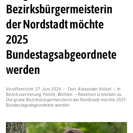
Bezirksbürgermeisterin
der Nordstadt möchte
2025
Bundestagsabgeordnete
werden
Veröffentlicht:
27. Juni 2024
Text:
Alexander Völkel
In
Bezirksvertretung
,
Politik
,
Wahlen
Reaktion schreiben
zu
Die grüne Bezirksbürgermeisterin der Nordstadt möchte 2025
Bundestagsabgeordnete werden