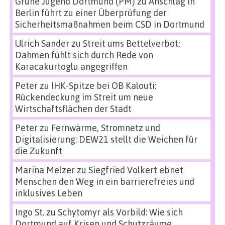
Grüne Jugend Dortmund (PM)
zu
Anschlag in
Berlin führt zu einer Überprüfung der
Sicherheitsmaßnahmen beim CSD in Dortmund
Ulrich Sander
zu
Streit ums Bettelverbot:
Dahmen fühlt sich durch Rede von
Karacakurtoglu angegriffen
Peter
zu
IHK-Spitze bei OB Kalouti:
Rückendeckung im Streit um neue
Wirtschaftsflächen der Stadt
Peter
zu
Fernwärme, Stromnetz und
Digitalisierung: DEW21 stellt die Weichen für
die Zukunft
Marina Melzer
zu
Siegfried Volkert ebnet
Menschen den Weg in ein barrierefreies und
inklusives Leben
Ingo St.
zu
Schytomyr als Vorbild: Wie sich
Dortmund auf Krisen und Schutzräume