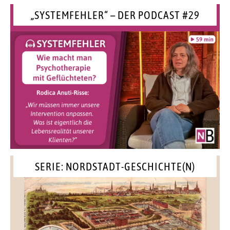
„SYSTEMFEHLER“ – DER PODCAST #29
SERIE: NORDSTADT-GESCHICHTE(N)