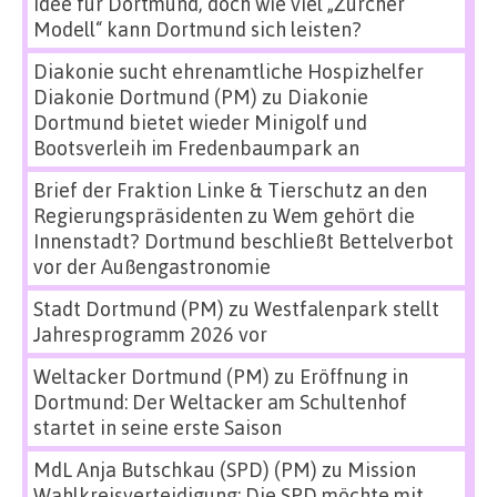
Idee für Dortmund, doch wie viel „Zürcher
Modell“ kann Dortmund sich leisten?
Diakonie sucht ehrenamtliche Hospizhelfer
Diakonie Dortmund (PM)
zu
Diakonie
Dortmund bietet wieder Minigolf und
Bootsverleih im Fredenbaumpark an
Brief der Fraktion Linke & Tierschutz an den
Regierungspräsidenten
zu
Wem gehört die
Innenstadt? Dortmund beschließt Bettelverbot
vor der Außengastronomie
Stadt Dortmund (PM)
zu
Westfalenpark stellt
Jahresprogramm 2026 vor
Weltacker Dortmund (PM)
zu
Eröffnung in
Dortmund: Der Weltacker am Schultenhof
startet in seine erste Saison
MdL Anja Butschkau (SPD) (PM)
zu
Mission
Wahlkreisverteidigung: Die SPD möchte mit