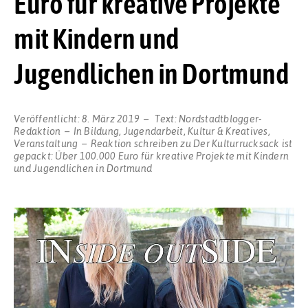
Euro für kreative Projekte
mit Kindern und
Jugendlichen in Dortmund
Veröffentlicht:
8. März 2019
Text:
Nordstadtblogger-
Redaktion
In
Bildung
,
Jugendarbeit
,
Kultur & Kreatives
,
Veranstaltung
Reaktion schreiben
zu Der Kulturrucksack ist
gepackt: Über 100.000 Euro für kreative Projekte mit Kindern
und Jugendlichen in Dortmund