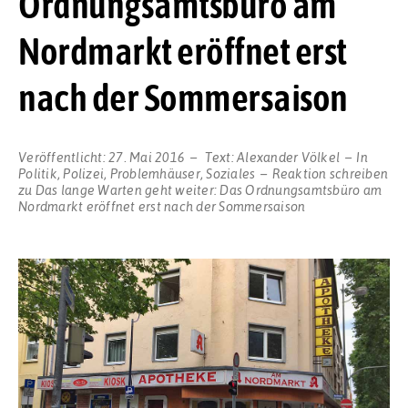
Ordnungsamtsbüro am
Nordmarkt eröffnet erst
nach der Sommersaison
Veröffentlicht:
27. Mai 2016
Text:
Alexander Völkel
In
Politik
,
Polizei
,
Problemhäuser
,
Soziales
Reaktion schreiben
zu Das lange Warten geht weiter: Das Ordnungsamtsbüro am
Nordmarkt eröffnet erst nach der Sommersaison