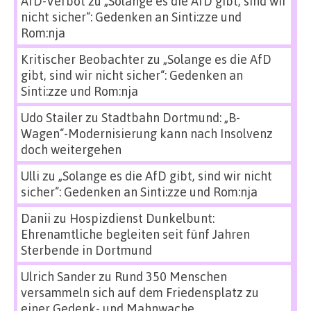
AfD-Verbot
zu
„Solange es die AfD gibt, sind wir
nicht sicher“: Gedenken an Sinti:zze und
Rom:nja
Kritischer Beobachter
zu
„Solange es die AfD
gibt, sind wir nicht sicher“: Gedenken an
Sinti:zze und Rom:nja
Udo Stailer
zu
Stadtbahn Dortmund: „B-
Wagen“-Modernisierung kann nach Insolvenz
doch weitergehen
Ulli
zu
„Solange es die AfD gibt, sind wir nicht
sicher“: Gedenken an Sinti:zze und Rom:nja
Danii
zu
Hospizdienst Dunkelbunt:
Ehrenamtliche begleiten seit fünf Jahren
Sterbende in Dortmund
Ulrich Sander
zu
Rund 350 Menschen
versammeln sich auf dem Friedensplatz zu
einer Gedenk- und Mahnwache