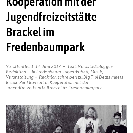
Kooperation mit der
Jugendfreizeitstätte
Brackel im
Fredenbaumpark
Veröffentlicht:
14. Juni 2017
Text:
Nordstadtblogger-
Redaktion
In
Fredenbaum
,
Jugendarbeit
,
Musik
,
Veranstaltung
Reaktion schreiben
zu Big Tipi Beats meets
Braux: Punkkonzert in Kooperation mit der
Jugendfreizeitstätte Brackel im Fredenbaumpark