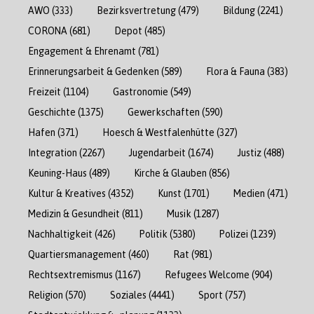
AWO
(333)
Bezirksvertretung
(479)
Bildung
(2241)
CORONA
(681)
Depot
(485)
Engagement & Ehrenamt
(781)
Erinnerungsarbeit & Gedenken
(589)
Flora & Fauna
(383)
Freizeit
(1104)
Gastronomie
(549)
Geschichte
(1375)
Gewerkschaften
(590)
Hafen
(371)
Hoesch & Westfalenhütte
(327)
Integration
(2267)
Jugendarbeit
(1674)
Justiz
(488)
Keuning-Haus
(489)
Kirche & Glauben
(856)
Kultur & Kreatives
(4352)
Kunst
(1701)
Medien
(471)
Medizin & Gesundheit
(811)
Musik
(1287)
Nachhaltigkeit
(426)
Politik
(5380)
Polizei
(1239)
Quartiersmanagement
(460)
Rat
(981)
Rechtsextremismus
(1167)
Refugees Welcome
(904)
Religion
(570)
Soziales
(4441)
Sport
(757)