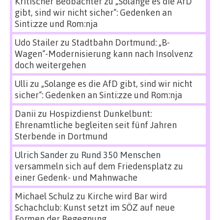
Kritischer Beobachter
zu
„Solange es die AfD
gibt, sind wir nicht sicher“: Gedenken an
Sinti:zze und Rom:nja
Udo Stailer
zu
Stadtbahn Dortmund: „B-
Wagen“-Modernisierung kann nach Insolvenz
doch weitergehen
Ulli
zu
„Solange es die AfD gibt, sind wir nicht
sicher“: Gedenken an Sinti:zze und Rom:nja
Danii
zu
Hospizdienst Dunkelbunt:
Ehrenamtliche begleiten seit fünf Jahren
Sterbende in Dortmund
Ulrich Sander
zu
Rund 350 Menschen
versammeln sich auf dem Friedensplatz zu
einer Gedenk- und Mahnwache
Michael Schulz
zu
Kirche wird Bar wird
Schachclub: Kunst setzt im SÖZ auf neue
Formen der Begegnung