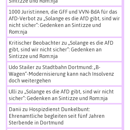
Sinti:zze und Rom:nja
1000 Jurist:innen, die GFF und VVN-BdA für das
AfD-Verbot
zu
„Solange es die AfD gibt, sind wir
nicht sicher“: Gedenken an Sinti:zze und
Rom:nja
Kritischer Beobachter
zu
„Solange es die AfD
gibt, sind wir nicht sicher“: Gedenken an
Sinti:zze und Rom:nja
Udo Stailer
zu
Stadtbahn Dortmund: „B-
Wagen“-Modernisierung kann nach Insolvenz
doch weitergehen
Ulli
zu
„Solange es die AfD gibt, sind wir nicht
sicher“: Gedenken an Sinti:zze und Rom:nja
Danii
zu
Hospizdienst Dunkelbunt:
Ehrenamtliche begleiten seit fünf Jahren
Sterbende in Dortmund