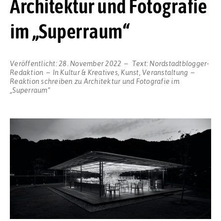
Architektur und Fotografie
im „Superraum“
Veröffentlicht:
28. November 2022
Text:
Nordstadtblogger-
Redaktion
In
Kultur & Kreatives
,
Kunst
,
Veranstaltung
Reaktion schreiben
zu Architektur und Fotografie im
„Superraum“