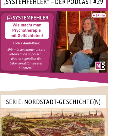
„SYSTEMFEHLER“ – DER PODCAST #29
SERIE: NORDSTADT-GESCHICHTE(N)