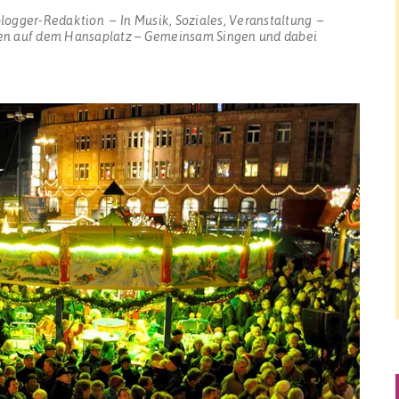
blogger-Redaktion
In
Musik
,
Soziales
,
Veranstaltung
en auf dem Hansaplatz – Gemeinsam Singen und dabei