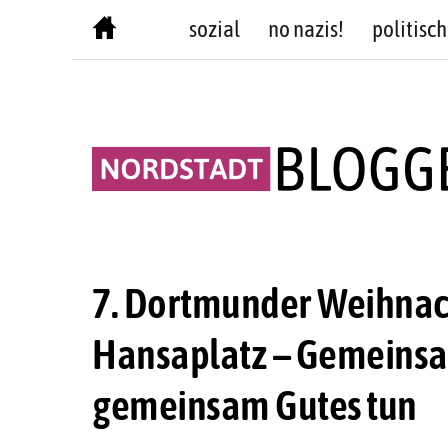
Skip
sozial
no nazis!
politisch
to
content
7. Dortmunder Weihnac
Hansaplatz – Gemeinsa
gemeinsam Gutes tun