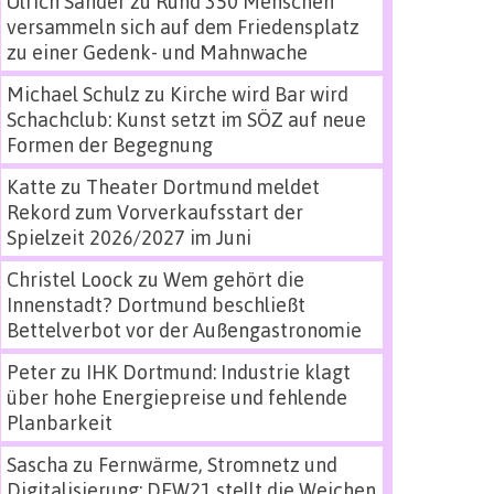
Ulrich Sander
zu
Rund 350 Menschen
versammeln sich auf dem Friedensplatz
zu einer Gedenk- und Mahnwache
Michael Schulz
zu
Kirche wird Bar wird
Schachclub: Kunst setzt im SÖZ auf neue
Formen der Begegnung
Katte
zu
Theater Dortmund meldet
Rekord zum Vorverkaufsstart der
Spielzeit 2026/2027 im Juni
Christel Loock
zu
Wem gehört die
Innenstadt? Dortmund beschließt
Bettelverbot vor der Außengastronomie
Peter
zu
IHK Dortmund: Industrie klagt
über hohe Energiepreise und fehlende
Planbarkeit
Sascha
zu
Fernwärme, Stromnetz und
Digitalisierung: DEW21 stellt die Weichen