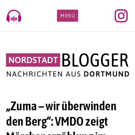
Skip
to
MENÜ
content
„Zuma – wir überwinden
den Berg“: VMDO zeigt