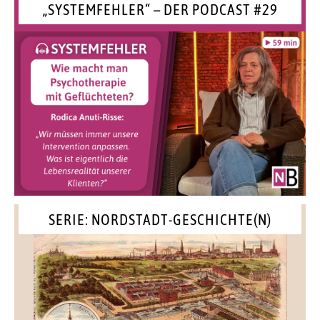
„SYSTEMFEHLER“ – DER PODCAST #29
SERIE: NORDSTADT-GESCHICHTE(N)