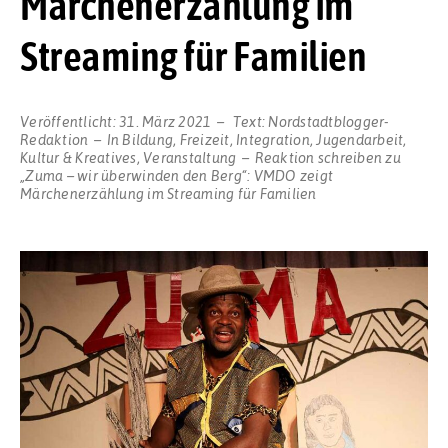
Märchenerzählung im
Streaming für Familien
Veröffentlicht:
31. März 2021
Text:
Nordstadtblogger-
Redaktion
In
Bildung
,
Freizeit
,
Integration
,
Jugendarbeit
,
Kultur & Kreatives
,
Veranstaltung
Reaktion schreiben
zu
„Zuma – wir überwinden den Berg“: VMDO zeigt
Märchenerzählung im Streaming für Familien