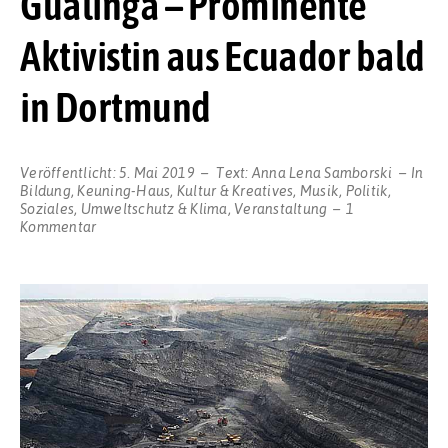
Gualinga – Prominente
Aktivistin aus Ecuador bald
in Dortmund
Veröffentlicht:
5. Mai 2019
Text:
Anna Lena Samborski
In
Bildung
,
Keuning-Haus
,
Kultur & Kreatives
,
Musik
,
Politik
,
Soziales
,
Umweltschutz & Klima
,
Veranstaltung
1
zu
Kommentar
Veranstaltungsreihe
Lateinamerika:
Patricia
Gualinga
–
Prominente
Aktivistin
aus
Ecuador
bald
in
Dortmund