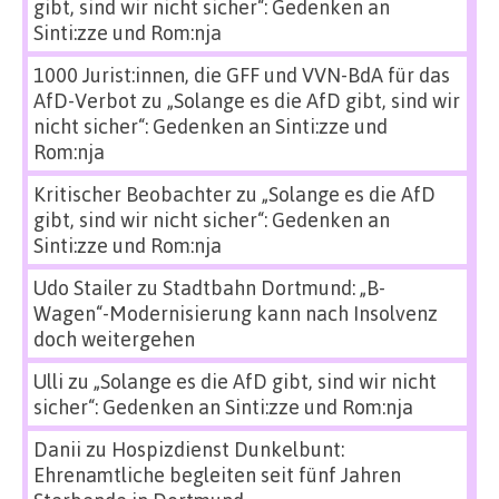
gibt, sind wir nicht sicher“: Gedenken an
Sinti:zze und Rom:nja
1000 Jurist:innen, die GFF und VVN-BdA für das
AfD-Verbot
zu
„Solange es die AfD gibt, sind wir
nicht sicher“: Gedenken an Sinti:zze und
Rom:nja
Kritischer Beobachter
zu
„Solange es die AfD
gibt, sind wir nicht sicher“: Gedenken an
Sinti:zze und Rom:nja
Udo Stailer
zu
Stadtbahn Dortmund: „B-
Wagen“-Modernisierung kann nach Insolvenz
doch weitergehen
Ulli
zu
„Solange es die AfD gibt, sind wir nicht
sicher“: Gedenken an Sinti:zze und Rom:nja
Danii
zu
Hospizdienst Dunkelbunt:
Ehrenamtliche begleiten seit fünf Jahren