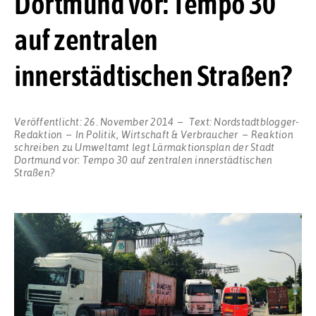
Dortmund vor: Tempo 30
auf zentralen
innerstädtischen Straßen?
Veröffentlicht:
26. November 2014
Text:
Nordstadtblogger-
Redaktion
In
Politik
,
Wirtschaft & Verbraucher
Reaktion
schreiben
zu Umweltamt legt Lärmaktionsplan der Stadt
Dortmund vor: Tempo 30 auf zentralen innerstädtischen
Straßen?