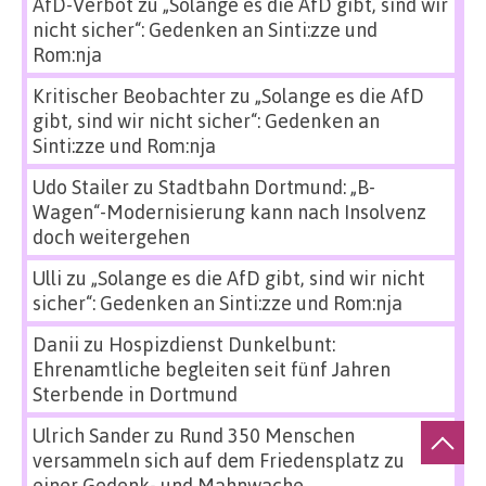
AfD-Verbot
zu
„Solange es die AfD gibt, sind wir
nicht sicher“: Gedenken an Sinti:zze und
Rom:nja
Kritischer Beobachter
zu
„Solange es die AfD
gibt, sind wir nicht sicher“: Gedenken an
Sinti:zze und Rom:nja
Udo Stailer
zu
Stadtbahn Dortmund: „B-
Wagen“-Modernisierung kann nach Insolvenz
doch weitergehen
Ulli
zu
„Solange es die AfD gibt, sind wir nicht
sicher“: Gedenken an Sinti:zze und Rom:nja
Danii
zu
Hospizdienst Dunkelbunt:
Ehrenamtliche begleiten seit fünf Jahren
Sterbende in Dortmund
Ulrich Sander
zu
Rund 350 Menschen
versammeln sich auf dem Friedensplatz zu
einer Gedenk- und Mahnwache