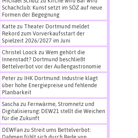
Michael Schulz
zu
Kirche wird Bar wird
Schachclub: Kunst setzt im SÖZ auf neue
Formen der Begegnung
Katte
zu
Theater Dortmund meldet
Rekord zum Vorverkaufsstart der
Spielzeit 2026/2027 im Juni
Christel Loock
zu
Wem gehört die
Innenstadt? Dortmund beschließt
Bettelverbot vor der Außengastronomie
Peter
zu
IHK Dortmund: Industrie klagt
über hohe Energiepreise und fehlende
Planbarkeit
Sascha
zu
Fernwärme, Stromnetz und
Digitalisierung: DEW21 stellt die Weichen
für die Zukunft
DEWFan
zu
Streit ums Bettelverbot:
Dahmen fühlt sich durch Rede von