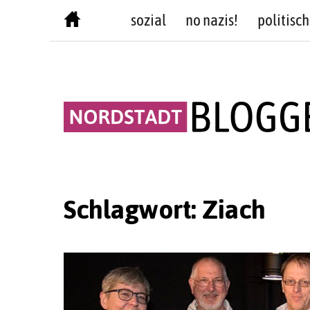
Skip
sozial
no nazis!
politisch
to
content
Schlagwort:
Ziach