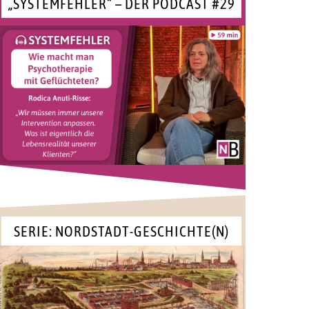
„SYSTEMFEHLER“ – DER PODCAST #29
SERIE: NORDSTADT-GESCHICHTE(N)