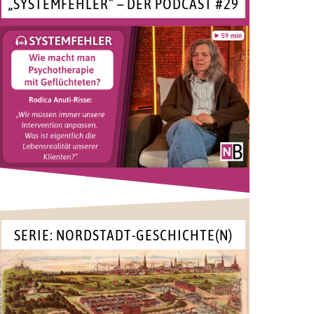
„SYSTEMFEHLER“ – DER PODCAST #29
SERIE: NORDSTADT-GESCHICHTE(N)