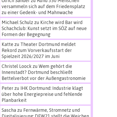
Ulrich Sander
zu
Rund 350 Menschen
versammeln sich auf dem Friedensplatz
zu einer Gedenk- und Mahnwache
Michael Schulz
zu
Kirche wird Bar wird
Schachclub: Kunst setzt im SÖZ auf neue
Formen der Begegnung
Katte
zu
Theater Dortmund meldet
Rekord zum Vorverkaufsstart der
Spielzeit 2026/2027 im Juni
Christel Loock
zu
Wem gehört die
Innenstadt? Dortmund beschließt
Bettelverbot vor der Außengastronomie
Peter
zu
IHK Dortmund: Industrie klagt
über hohe Energiepreise und fehlende
Planbarkeit
Sascha
zu
Fernwärme, Stromnetz und
Digitalisierung: DEW21 stellt die Weichen