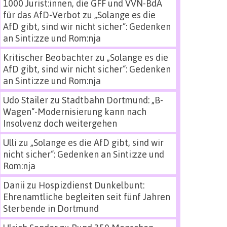
1000 Jurist:innen, die GFF und VVN-BdA
für das AfD-Verbot
zu
„Solange es die
AfD gibt, sind wir nicht sicher“: Gedenken
an Sinti:zze und Rom:nja
Kritischer Beobachter
zu
„Solange es die
AfD gibt, sind wir nicht sicher“: Gedenken
an Sinti:zze und Rom:nja
Udo Stailer
zu
Stadtbahn Dortmund: „B-
Wagen“-Modernisierung kann nach
Insolvenz doch weitergehen
Ulli
zu
„Solange es die AfD gibt, sind wir
nicht sicher“: Gedenken an Sinti:zze und
Rom:nja
Danii
zu
Hospizdienst Dunkelbunt:
Ehrenamtliche begleiten seit fünf Jahren
Sterbende in Dortmund