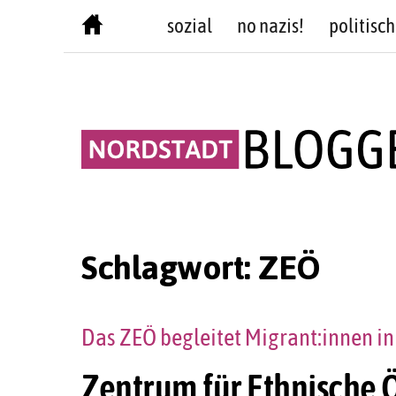
Skip
sozial
no nazis!
politisch
to
content
Schlagwort:
ZEÖ
Das ZEÖ begleitet Migrant:innen in 
Zentrum für Ethnische 