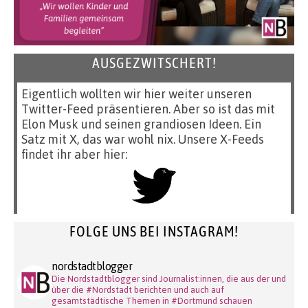
AUSGEZWITSCHERT!
Eigentlich wollten wir hier weiter unseren
Twitter-Feed präsentieren. Aber so ist das mit
Elon Musk und seinen grandiosen Ideen. Ein
Satz mit X, das war wohl nix. Unsere X-Feeds
findet ihr aber hier:
FOLGE UNS BEI INSTAGRAM!
nordstadtblogger
Die Nordstadtblogger sind Journalist:innen, die aus der und
über die #Nordstadt berichten und auch auf
gesamtstädtische Themen in #Dortmund schauen