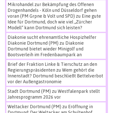
Mikrohandel zur Bekämpfung des Offenen
Drogenhandels - Köln und Düsseldorf gehen
voran (PM Grpne & Volt und SPD)
zu
Eine gute
Idee für Dortmund, doch wie viel „Zürcher
Modell“ kann Dortmund sich leisten?
Diakonie sucht ehrenamtliche Hospizhelfer
Diakonie Dortmund (PM)
zu
Diakonie
Dortmund bietet wieder Minigolf und
Bootsverleih im Fredenbaumpark an
Brief der Fraktion Linke & Tierschutz an den
Regierungspräsidenten
zu
Wem gehört die
Innenstadt? Dortmund beschließt Bettelverbot
vor der Außengastronomie
Stadt Dortmund (PM)
zu
Westfalenpark stellt
Jahresprogramm 2026 vor
Weltacker Dortmund (PM)
zu
Eröffnung in
Dortmund: Der Weltacker am Schultenhof