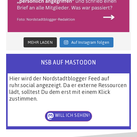
MEHR LADEN
Auf Instagram folgen
NSB AUF MASTODON
Hier wird der Nordstadtblogger Feed auf
ruhr.social angezeigt. Da er externe Ressourcen
lädt, solltest Du dem erst mit einem Klick
zustimmen.
WILL ICH SEHEN!