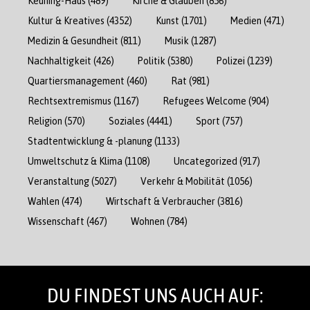
Keuning-Haus
(489)
Kirche & Glauben
(856)
Kultur & Kreatives
(4352)
Kunst
(1701)
Medien
(471)
Medizin & Gesundheit
(811)
Musik
(1287)
Nachhaltigkeit
(426)
Politik
(5380)
Polizei
(1239)
Quartiersmanagement
(460)
Rat
(981)
Rechtsextremismus
(1167)
Refugees Welcome
(904)
Religion
(570)
Soziales
(4441)
Sport
(757)
Stadtentwicklung & -planung
(1133)
Umweltschutz & Klima
(1108)
Uncategorized
(917)
Veranstaltung
(5027)
Verkehr & Mobilität
(1056)
Wahlen
(474)
Wirtschaft & Verbraucher
(3816)
Wissenschaft
(467)
Wohnen
(784)
DU FINDEST UNS AUCH AUF: