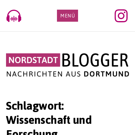
Skip
to
MENÜ
content
Schlagwort:
Wissenschaft und
Forschung