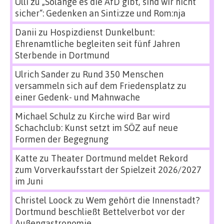
Ulli
zu
„Solange es die AfD gibt, sind wir nicht
sicher“: Gedenken an Sinti:zze und Rom:nja
Danii
zu
Hospizdienst Dunkelbunt:
Ehrenamtliche begleiten seit fünf Jahren
Sterbende in Dortmund
Ulrich Sander
zu
Rund 350 Menschen
versammeln sich auf dem Friedensplatz zu
einer Gedenk- und Mahnwache
Michael Schulz
zu
Kirche wird Bar wird
Schachclub: Kunst setzt im SÖZ auf neue
Formen der Begegnung
Katte
zu
Theater Dortmund meldet Rekord
zum Vorverkaufsstart der Spielzeit 2026/2027
im Juni
Christel Loock
zu
Wem gehört die Innenstadt?
Dortmund beschließt Bettelverbot vor der
Außengastronomie