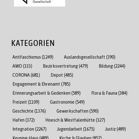
KATEGORIEN
Antifaschismus
(1249)
Auslandsgesellschaft
(390)
AWO
(333)
Bezirksvertretung
(479)
Bildung
(2244)
CORONA
(681)
Depot
(485)
Engagement & Ehrenamt
(785)
Erinnerungsarbeit & Gedenken
(589)
Flora & Fauna
(384)
Freizeit
(1109)
Gastronomie
(549)
Geschichte
(1376)
Gewerkschaften
(590)
Hafen
(372)
Hoesch & Westfalenhütte
(327)
Integration
(2267)
Jugendarbeit
(1675)
Justiz
(489)
Keuning-Haus
(489)
Kirche & Glauben
(857)