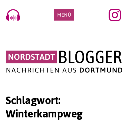
Skip
to
MENÜ
content
Schlagwort:
Winterkampweg